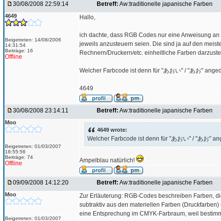
30/08/2008 22:59:14
Betreff:
Aw:traditionelle japanische Farben
4649
Hallo,
ich dachte, dass RGB Codes nur eine Anweisung an d
Beigetreten: 14/08/2006
jeweils anzusteuern seien. Die sind ja auf den mei
14:31:54
Beiträge: 16
Rechnern/Druckern/etc. einheitliche Farben darzustell
Offline
Welcher Farbcode ist denn für "あおい" / "あお" ange
4649
30/08/2008 23:14:11
Betreff:
Aw:traditionelle japanische Farben
Moo
4649 wrote:
Welcher Farbcode ist denn für "あおい" / "あお" an
Beigetreten: 01/03/2007
18:55:56
Beiträge: 74
Ampelblau natürlich!
Offline
09/09/2008 14:12:20
Betreff:
Aw:traditionelle japanische Farben
Moo
Zur Erläuterung: RGB-Codes beschreiben Farben, di
subtraktiv aus den materiellen Farben (Druckfarbe
eine Entsprechung im CMYK-Farbraum, weil bestimmte
Beigetreten: 01/03/2007