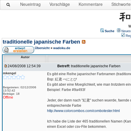
Neueintrag
Vorschläge
Kommentare
Stichworte
W
Suche
Neues
Reg
traditionelle japanische Farben
Übersicht
»
wadoku.de
Autor
24/08/2008 12:54:39
Betreff:
traditionelle japanische Farben
mkengel
Es gibt eine Reihe japanischer Farbnamen (traditione
Bsp: 紅鳶 べにとび
Es gibt aber eine Moeglichkeit, wie man trotzdem e
Beigetreten: 02/12/2006
Beispiel: Farbe #9a493f
13:52:42
Beiträge: 18
Offline
Jeder, der dann nach "紅鳶" suchen wuerde, faende da
entsprechende Farbe
http://www.colorcombos.com/combotester.html
Ich habe die Liste der 465 traditionellen Namen (Kan
einen Excel oder csv-File bekommen.