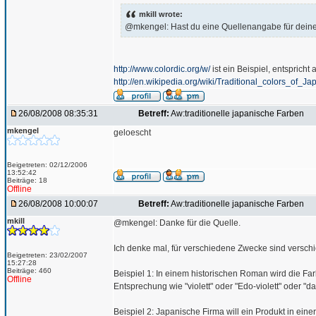
mkill wrote:
@mkengel: Hast du eine Quellenangabe für deine
http://www.colordic.org/w/
ist ein Beispiel, entsprich
http://en.wikipedia.org/wiki/Traditional_colors_of_Ja
26/08/2008 08:35:31
Betreff:
Aw:traditionelle japanische Farben
mkengel
geloescht
Beigetreten: 02/12/2006
13:52:42
Beiträge: 18
Offline
26/08/2008 10:00:07
Betreff:
Aw:traditionelle japanische Farben
mkill
@mkengel: Danke für die Quelle.
Ich denke mal, für verschiedene Zwecke sind versc
Beigetreten: 23/02/2007
15:27:28
Beiträge: 460
Beispiel 1: In einem historischen Roman wird die
Offline
Entsprechung wie "violett" oder "Edo-violett" oder 
Beispiel 2: Japanische Firma will ein Produkt in 