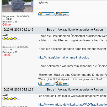
無知の知
Beigetreten: 24/05/2006
16:58:45
Beiträge: 1287
Offline
25/08/2008 03:21:45
Betreff:
Aw:traditionelle japanische Farben
mkill
Damit die Liste für einen Übersetzer praktischen W
schlecht in der Übersetzung eines literarischen Te
Beigetreten: 23/02/2007
Nach ein bisschen googlen habe ich folgendes sehr 
15:27:28
Beiträge: 460
Offline
http://chir.ag/phernalia/name-that-color/
Damit bekommen wir immerhin schonmal die Übersetzu
@mkengel: Hast du eine Quellenangabe für deine Fa
Warum gibts 苺大福 eigentlich nicht das ganze Jahr über?
25/08/2008 04:31:19
Betreff:
Aw:traditionelle japanische Farben
mkill
Ich habe die Liste mal in Wikisyntax umgesetzt, dami
http://www.wadoku.de/wiki/display/WAD/Traditionel
Beigetreten: 23/02/2007