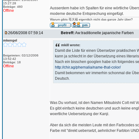
15:27:28
Beiträge: 460
Ausserdem habe ich Spalten für eine wörtliche Übers
Offline
moderne deutsche Entsprechung eingefügt.
Warum gibts 苺大福 eigentlich nicht das ganze Jahr über?
26/08/2008 07:59:14
Betreff:
Aw:traditionelle japanische Farben
mkengel
mkill wrote:
Damit die Liste für einen Übersetzer praktische
Beigetreten: 02/12/2006
kann ja schlecht in der Übersetzung eines liter
13:52:42
Nach ein bisschen googlen habe ich folgendes se
Beiträge: 18
Offline
http://chir.ag/phernalia/name-that-color/
Damit bekommen wir immerhin schonmal die Überse
Deutsch.
Was Du vorhast, ist den Namen Mitsubishi Colt mit Vo
Es gibt einfach keine deutschen und auch keine engl
woertliche Uebersetzung der Kanji.
Aber da sich die meisten Leute mit den Farbcodes s
Farbe mit "direkt uebersetzt, aehnlicher Farbton UN