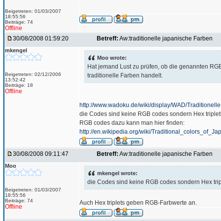
Beigetreten: 01/03/2007
18:55:56
Beiträge: 74
Offline
30/08/2008 01:59:20
Betreff:
Aw:traditionelle japanische Farben
mkengel
Moo wrote:
Hat jemand Lust zu prüfen, ob die genannten RG
Beigetreten: 02/12/2006
traditionelle Farben handelt.
13:52:42
Beiträge: 18
Offline
http://www.wadoku.de/wiki/display/WAD/Traditionel
die Codes sind keine RGB codes sondern Hex triplet
RGB codes dazu kann man hier finden:
http://en.wikipedia.org/wiki/Traditional_colors_of_Ja
30/08/2008 09:11:47
Betreff:
Aw:traditionelle japanische Farben
Moo
mkengel wrote:
die Codes sind keine RGB codes sondern Hex trip
Beigetreten: 01/03/2007
18:55:56
Beiträge: 74
Auch Hex triplets geben RGB-Farbwerte an.
Offline