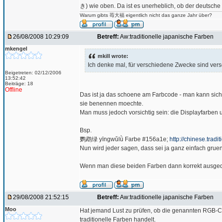
き) wie oben. Da ist es unerheblich, ob der deutsche
Warum gibts 苺大福 eigentlich nicht das ganze Jahr über?
26/08/2008 10:29:09
Betreff:
Aw:traditionelle japanische Farben
mkengel
mkill wrote:
Ich denke mal, für verschiedene Zwecke sind ve
Beigetreten: 02/12/2006
13:52:42
Beiträge: 18
Offline
Das ist ja das schoene am Farbcode - man kann sic
sie benennen moechte.
Man muss jedoch vorsichtig sein: die Displayfarben 
Bsp.
鹦鹉绿 yīngwǔlǜ Farbe #156a1e;
http://chinese.trad
Nun wird jeder sagen, dass sei ja ganz einfach grue
Wenn man diese beiden Farben dann korrekt ausgedr
29/08/2008 21:52:15
Betreff:
Aw:traditionelle japanische Farben
Moo
Hat jemand Lust zu prüfen, ob die genannten RGB-C
traditionelle Farben handelt.