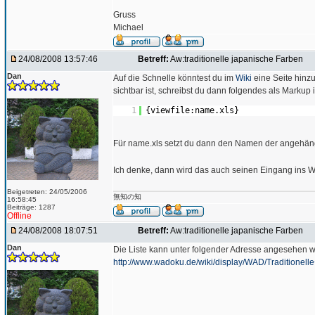
Gruss
Michael
24/08/2008 13:57:46
Betreff:
Aw:traditionelle japanische Farben
Dan
Auf die Schnelle könntest du im
Wiki
eine Seite hinzu
sichtbar ist, schreibst du dann folgendes als Markup i
1
{viewfile:name.xls}
Für name.xls setzt du dann den Namen der angehäng
Ich denke, dann wird das auch seinen Eingang ins 
Beigetreten: 24/05/2006
無知の知
16:58:45
Beiträge: 1287
Offline
24/08/2008 18:07:51
Betreff:
Aw:traditionelle japanische Farben
Dan
Die Liste kann unter folgender Adresse angesehen 
http://www.wadoku.de/wiki/display/WAD/Traditionel