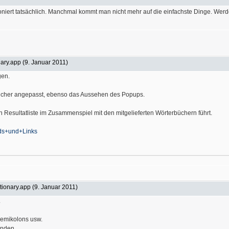
oniert tatsächlich. Manchmal kommt man nicht mehr auf die einfachste Dinge. Werd
ary.app (9. Januar 2011)
gen.
cher angepasst, ebenso das Aussehen des Popups.
Resultatliste im Zusammenspiel mit den mitgelieferten Wörterbüchern führt.
ads+und+Links
ionary.app (9. Januar 2011)
.
Semikolons usw.
enden.