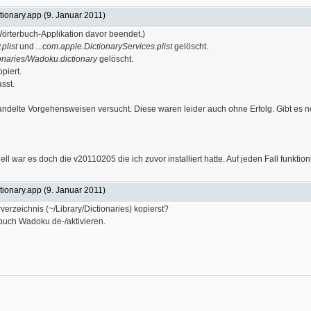
ionary.app (9. Januar 2011)
Wörterbuch-Applikation davor beendet.)
plist
und
...com.apple.DictionaryServices.plist
gelöscht.
ionaries/Wadoku.dictionary
gelöscht.
piert.
sst.
ndelte Vorgehensweisen versucht. Diese waren leider auch ohne Erfolg. Gibt es no
uell war es doch die v20110205 die ich zuvor installiert hatte. Auf jeden Fall funkti
ionary.app (9. Januar 2011)
erzeichnis (~/Library/Dictionaries) kopierst?
buch Wadoku de-/aktivieren.