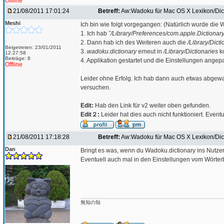
Offline
21/08/2011 17:01:24
Betreff:
Aw:Wadoku für Mac OS X Lexikon/Dict
Meshi
Ich bin wie folgt vorgegangen: (Natürlich wurde die 
1. Ich hab
˜/Library/Preferences/com.apple.Dictionary.
2. Dann hab ich des Weiteren auch die
/Library/Dict
Beigetreten: 23/01/2011
3.
wadoku.dictionary
erneut in
/Library/Dictionaries
ko
12:27:58
Beiträge: 8
4. Applikation gestartet und die Einstellungen angepa
Offline
Leider ohne Erfolg. Ich hab dann auch etwas abgewa
versuchen.
Edit:
Hab den Link für v2 weiter oben gefunden.
Edit２:
Leider hat dies auch nicht funktioniert. Event
21/08/2011 17:18:28
Betreff:
Aw:Wadoku für Mac OS X Lexikon/Dict
Dan
Bringt es was, wenn du Wadoku.dictionary ins Nutzerv
Eventuell auch mal in den Einstellungen vom Wörter
無知の知