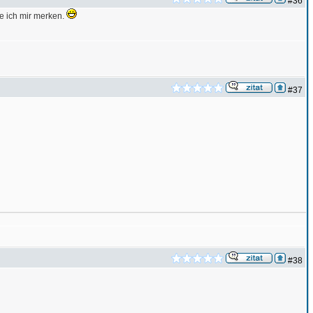
#36
e ich mir merken.
#37
#38