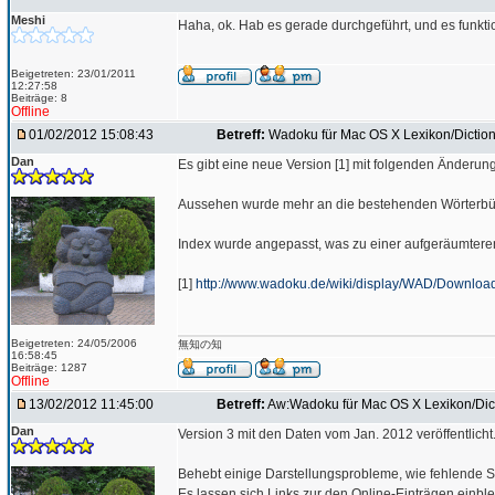
Meshi
Haha, ok. Hab es gerade durchgeführt, und es funkti
Beigetreten: 23/01/2011
12:27:58
Beiträge: 8
Offline
01/02/2012 15:08:43
Betreff:
Wadoku für Mac OS X Lexikon/Diction
Dan
Es gibt eine neue Version [1] mit folgenden Änderun
Aussehen wurde mehr an die bestehenden Wörterbü
Index wurde angepasst, was zu einer aufgeräumteren 
[1]
http://www.wadoku.de/wiki/display/WAD/Downlo
Beigetreten: 24/05/2006
無知の知
16:58:45
Beiträge: 1287
Offline
13/02/2012 11:45:00
Betreff:
Aw:Wadoku für Mac OS X Lexikon/Dict
Dan
Version 3 mit den Daten vom Jan. 2012 veröffentlicht
Behebt einige Darstellungsprobleme, wie fehlende 
Es lassen sich Links zur den Online-Einträgen einbl