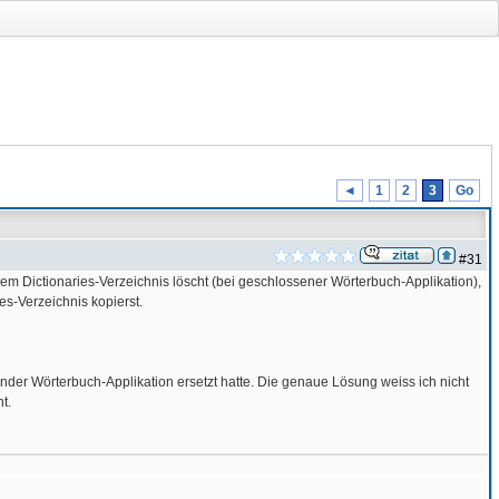
◄
1
2
3
Go
#31
dem Dictionaries-Verzeichnis löscht (bei geschlossener Wörterbuch-Applikation),
es-Verzeichnis kopierst.
fender Wörterbuch-Applikation ersetzt hatte. Die genaue Lösung weiss ich nicht
t.