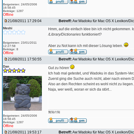
Beigetreten: 24/05/2006
16:58:45
Beiträge: 1287
Offline
21/08/2011 17:29:04
Betreff:
Aw:Wadoku für Mac OS X Lexikon/Dict
Meshi
Hmm, auf die einfach Idee bin ich nicht gekommen. I
/Library/Dictionaries
funktioniert?
Beigetreten: 23/01/2011
Aber zu Not kann ich mit dieser Lösung leben.
12:27:58
Beiträge: 8
Offline
21/08/2011 17:50:55
Betreff:
Aw:Wadoku für Mac OS X Lexikon/Dict
Dan
Gut zu hören
Ich hab mal getestet, und Wadoku in das System-Verz
Zuerst ging die Suche auch nicht, aber nach einem D
Also an den Rechten scheint es wohl nicht zu liegen.
Naja, wer weiß, woran er sich da stört...
無知の知
Beigetreten: 24/05/2006
16:58:45
Beiträge: 1287
Offline
21/08/2011 19:53:17
Betreff:
Aw:Wadoku für Mac OS X Lexikon/Dict