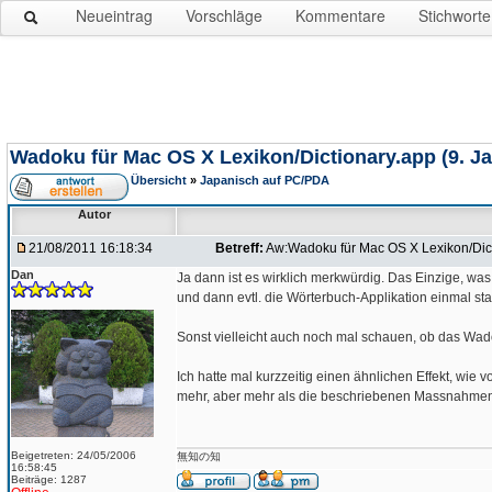
Neueintrag
Vorschläge
Kommentare
Stichworte
Wadoku für Mac OS X Lexikon/Dictionary.app (9. Ja
Übersicht
»
Japanisch auf PC/PDA
Autor
21/08/2011 16:18:34
Betreff:
Aw:Wadoku für Mac OS X Lexikon/Dict
Dan
Ja dann ist es wirklich merkwürdig. Das Einzige, was
und dann evtl. die Wörterbuch-Applikation einmal sta
Sonst vielleicht auch noch mal schauen, ob das Wadok
Ich hatte mal kurzzeitig einen ähnlichen Effekt, wie
mehr, aber mehr als die beschriebenen Massnahmen (E
Beigetreten: 24/05/2006
無知の知
16:58:45
Beiträge: 1287