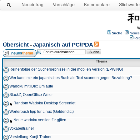
Neueintrag
Vorschläge
Kommentare
Stichworte
W
Suche
Neues
Reg
Übersicht
Japanisch auf PC/PDA
»
Thema
Reihenfolge der Suchergebnisse in der mobilen Version (EPWING)
Wer kann mir ein japanisches Buch als Text scannen gegen Bezahlung?
Wadoku mit iDic: Umlaute
StackZ, OpenOffice Writer
Random Wadoku Desktop Screenlet
Wörterbuch tipp für Linux (Goldendict)
Neue wadoku version für gjiten
Vokabeltrainer
Vorstellung Kanji-Trainer