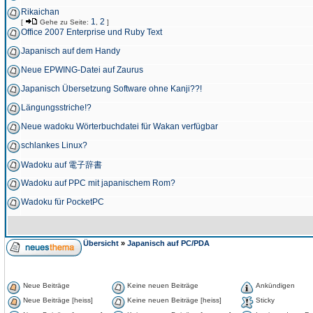
Rikaichan
1
2
[
Gehe zu Seite:
,
]
Office 2007 Enterprise und Ruby Text
Japanisch auf dem Handy
Neue EPWING-Datei auf Zaurus
Japanisch Übersetzung Software ohne Kanji??!
Längungsstriche!?
Neue wadoku Wörterbuchdatei für Wakan verfügbar
schlankes Linux?
Wadoku auf 電子辞書
Wadoku auf PPC mit japanischem Rom?
Wadoku für PocketPC
Übersicht
»
Japanisch auf PC/PDA
Neue Beiträge
Keine neuen Beiträge
Ankündigen
Neue Beiträge [heiss]
Keine neuen Beiträge [heiss]
Sticky