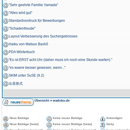
"Sehr geehrte Familie Yamada"
"Alles wird gut"
Standardvordruck für Bewerbungen
"Schadenfreude"
Layout Verbesserung des Suchergebnisses
Haiku von Matsuo Bashô
PDA Wörterbuch
"Es ist ERST acht Uhr (daher muss ich noch eine Stunde warten)."
"es waere besser gewesen, wenn..."
SKIM unter SuSE (9.2)
出居形式
Übersicht
»
wadoku.de
Neue Beiträge
Keine neuen Beiträge
Ankündigen
Neue Beiträge [heiss]
Keine neuen Beiträge [heiss]
Sticky