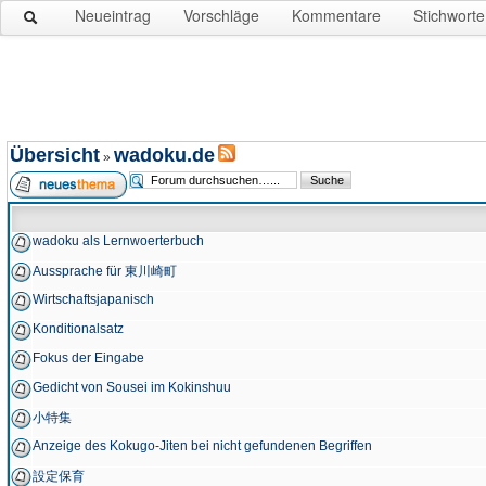
Neueintrag
Vorschläge
Kommentare
Stichworte
Übersicht
wadoku.de
»
wadoku als Lernwoerterbuch
Aussprache für 東川崎町
Wirtschaftsjapanisch
Konditionalsatz
Fokus der Eingabe
Gedicht von Sousei im Kokinshuu
小特集
Anzeige des Kokugo-Jiten bei nicht gefundenen Begriffen
設定保育