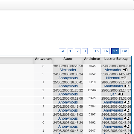
◄
1
2
3
15
16
17
Go
...
Antworten
Autor
Ansichten
Letzter Beitrag
3
30/05/2006 06:25:50
7045
05/06/2006 10:09:58
Alexander
Alexander
2
24/05/2006 00:05:24
7652
31/05/2006 14:58:42
Anonymous
Niremori
1
25/05/2006 16:36:41
6118
28/05/2006 21:13:29
Anonymous
Anonymous
2
24/05/2006 21:23:22
15599
25/05/2006 22:14:37
Anonymous
Qan
1
24/05/2006 00:19:08
5945
25/05/2006 13:32:06
Anonymous
Anonymous
2
24/05/2006 00:49:49
5584
24/05/2006 00:50:26
Anonymous
Anonymous
1
24/05/2006 00:48:03
5397
24/05/2006 00:48:25
Anonymous
Anonymous
0
24/05/2006 00:46:24
4962
24/05/2006 00:46:24
Anonymous
Anonymous
1
24/05/2006 00:43:12
5647
24/05/2006 00:43:44