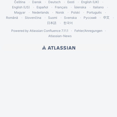
Čeština
Dansk
Deutsch
Eesti
English (UK)
English (US)
Español
Français
Íslenska
Italiano
Magyar
Nederlands
Norsk
Polski
Português
Română
Slovenčina
Suomi
Svenska
Русский
中文
한국어
日本語
Powered by
Atlassian Confluence
7.11.1
Fehler/Anregungen
Atlassian-News