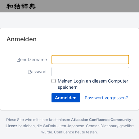
Anmelden
B
enutzername
P
asswort
Meinen
L
ogin an diesem Computer
speichern
Passwort vergessen?
Diese Site wird mit einer kostenlosen
Atlassian Confluence Community-
Lizenz
betrieben, die WaDokuJiten Japanese-German Dictionary gewährt
wurde.
Confluence heute testen
.