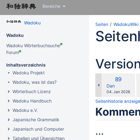
Zu
Bereiche
Inhalt
springen
Zu
Wadoku
Seiten
WadokuWiki
Breadcrumbs
Seiten
springen
Wadoku
Zu
Wadoku Wörterbuchsuche
Überschriftmenü
Forum
springen
Version
Zu
Inhaltsverzeichnis
Aktionsmenü
springen
Wadoku Projekt
v
Zu
Alte
89
Wadoku, was ist das?
m
Schnellsuche
Version
changes.mady.b
Dan
springen
Wörterbuch Lizenz
Gespeichert
04. Jan 2026
am
Wadoku Handbuch
Seitenhistorie anzeig
Komment
Wadoku e.V.
Japanische Grammatik
...
Japanisch und Computer
Tabellen und Übersichten