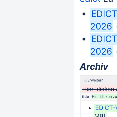
EDICT
2026
EDICT
2026
Archiv
Erweitern
Hier klicke
title
Hier klicken 
EDICT-V
MB)