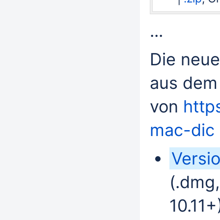
...
Die neue
aus de
von
http
mac-dic
Versi
(.dmg
10.11+