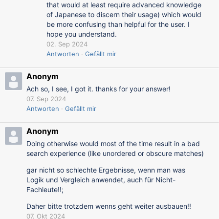
that would at least require advanced knowledge
of Japanese to discern their usage) which would
be more confusing than helpful for the user. I
hope you understand.
02. Sep 2024
Antworten
Gefällt mir
Anonym
Ach so, I see, I got it. thanks for your answer!
07. Sep 2024
Antworten
Gefällt mir
Anonym
Doing otherwise would most of the time result in a bad
search experience (like unordered or obscure matches)
gar nicht so schlechte Ergebnisse, wenn man was
Logik und Vergleich anwendet, auch für Nicht-
Fachleute!!;
Daher bitte trotzdem wenns geht weiter ausbauen!!
07. Okt 2024