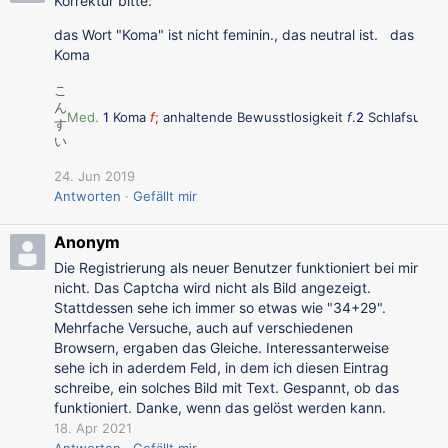
Korrektur bitte:
das Wort "Koma" ist nicht feminin., das neutral ist. das
Koma
こ
ん
Med.
1
Koma
f
;
anhaltende
Bewusstlosigkeit
f
.
2
Schlafsucht
す
い
24. Jun 2019
Antworten
Gefällt mir
Anonym
Die Registrierung als neuer Benutzer funktioniert bei mir
nicht. Das Captcha wird nicht als Bild angezeigt.
Stattdessen sehe ich immer so etwas wie "34+29".
Mehrfache Versuche, auch auf verschiedenen
Browsern, ergaben das Gleiche. Interessanterweise
sehe ich in aderdem Feld, in dem ich diesen Eintrag
schreibe, ein solches Bild mit Text. Gespannt, ob das
funktioniert. Danke, wenn das gelöst werden kann.
18. Apr 2021