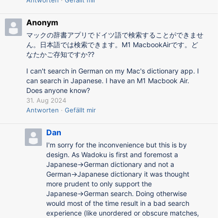
Antworten
Gefällt mir
Anonym
マックの辞書アプリでドイツ語で検索することができませ
ん。日本語では検索できます。M1 MacbookAirです。ど
なたかご存知ですか??
I can't search in German on my Mac's dictionary app. I
can search in Japanese. I have an M1 Macbook Air.
Does anyone know?
31. Aug 2024
Antworten
Gefällt mir
Dan
I'm sorry for the inconvenience but this is by
design. As Wadoku is first and foremost a
Japanese→German dictionary and not a
German→Japanese dictionary it was thought
more prudent to only support the
Japanese→German search. Doing otherwise
would most of the time result in a bad search
experience (like unordered or obscure matches,