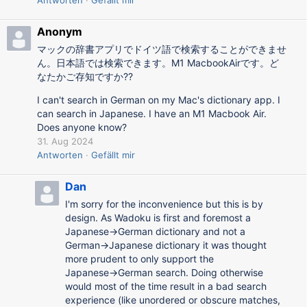
Antworten
Gefällt mir
Anonym
マックの辞書アプリでドイツ語で検索することができませ
ん。日本語では検索できます。M1 MacbookAirです。ど
なたかご存知ですか??
I can't search in German on my Mac's dictionary app. I
can search in Japanese. I have an M1 Macbook Air.
Does anyone know?
31. Aug 2024
Antworten
Gefällt mir
Dan
I'm sorry for the inconvenience but this is by
design. As Wadoku is first and foremost a
Japanese→German dictionary and not a
German→Japanese dictionary it was thought
more prudent to only support the
Japanese→German search. Doing otherwise
would most of the time result in a bad search
experience (like unordered or obscure matches,