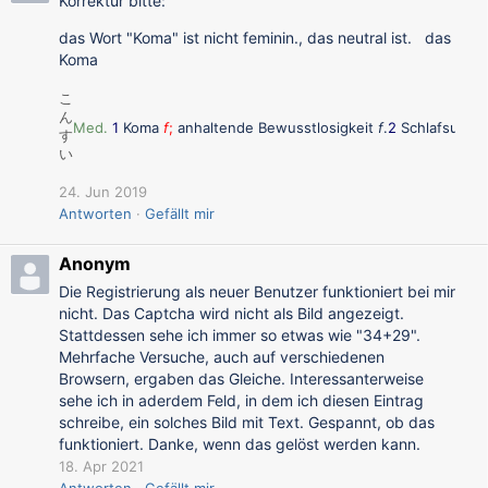
Korrektur bitte:
das Wort "Koma" ist nicht feminin., das neutral ist. das
Koma
こ
ん
Med.
1
Koma
f
;
anhaltende
Bewusstlosigkeit
f
.
2
Schlafsucht
す
い
24. Jun 2019
Antworten
Gefällt mir
Anonym
Die Registrierung als neuer Benutzer funktioniert bei mir
nicht. Das Captcha wird nicht als Bild angezeigt.
Stattdessen sehe ich immer so etwas wie "34+29".
Mehrfache Versuche, auch auf verschiedenen
Browsern, ergaben das Gleiche. Interessanterweise
sehe ich in aderdem Feld, in dem ich diesen Eintrag
schreibe, ein solches Bild mit Text. Gespannt, ob das
funktioniert. Danke, wenn das gelöst werden kann.
18. Apr 2021