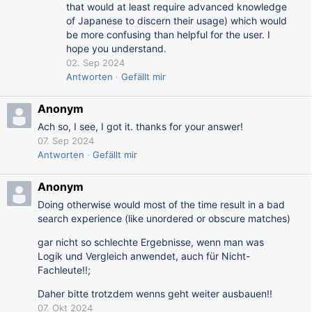
that would at least require advanced knowledge
of Japanese to discern their usage) which would
be more confusing than helpful for the user. I
hope you understand.
02. Sep 2024
Antworten
Gefällt mir
Anonym
Ach so, I see, I got it. thanks for your answer!
07. Sep 2024
Antworten
Gefällt mir
Anonym
Doing otherwise would most of the time result in a bad
search experience (like unordered or obscure matches)
gar nicht so schlechte Ergebnisse, wenn man was
Logik und Vergleich anwendet, auch für Nicht-
Fachleute!!;
Daher bitte trotzdem wenns geht weiter ausbauen!!
07. Okt 2024