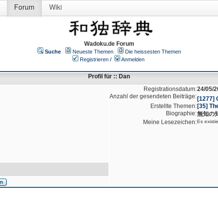
Forum
Wiki
Wadoku.de Forum
Suche
Neueste Themen
Die heissesten Themen
Registrieren
/
Anmelden
Profil für :: Dan
Registrationsdatum:
24/05/2
Anzahl der gesendeten Beiträge:
[1277]
Erstellte Themen:
[35] Th
Biographie:
無知の
Meine Lesezeichen:
Es existi