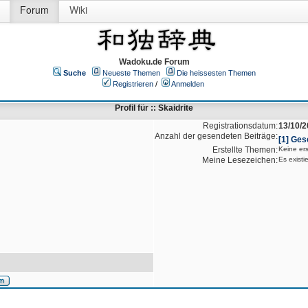
Forum
Wiki
Wadoku.de Forum
Suche
Neueste Themen
Die heissesten Themen
Registrieren
/
Anmelden
Profil für :: Skaidrite
Registrationsdatum:
13/10/2
Anzahl der gesendeten Beiträge:
[1] Ges
Erstellte Themen:
Keine er
Meine Lesezeichen:
Es existi