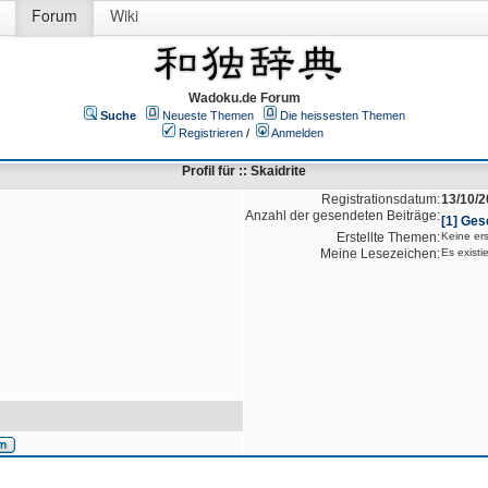
Forum
Wiki
Wadoku.de Forum
Suche
Neueste Themen
Die heissesten Themen
Registrieren
/
Anmelden
Profil für :: Skaidrite
Registrationsdatum:
13/10/2
Anzahl der gesendeten Beiträge:
[1] Ges
Erstellte Themen:
Keine er
Meine Lesezeichen:
Es existi