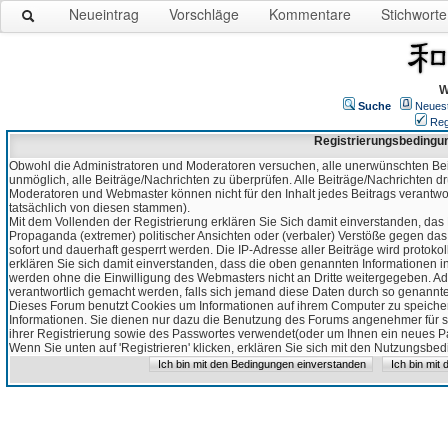
Neueintrag
Vorschläge
Kommentare
Stichworte
W
Suche
Neues
Reg
Registrierungsbedingu
Obwohl die Administratoren und Moderatoren versuchen, alle unerwünschten Bei
unmöglich, alle Beiträge/Nachrichten zu überprüfen. Alle Beiträge/Nachrichten d
Moderatoren und Webmaster können nicht für den Inhalt jedes Beitrags verantw
tatsächlich von diesen stammen).
Mit dem Vollenden der Registrierung erklären Sie Sich damit einverstanden, das 
Propaganda (extremer) politischer Ansichten oder (verbaler) Verstöße gegen da
sofort und dauerhaft gesperrt werden. Die IP-Adresse aller Beiträge wird protokol
erklären Sie sich damit einverstanden, dass die oben genannten Informationen 
werden ohne die Einwilligung des Webmasters nicht an Dritte weitergegeben. Ad
verantwortlich gemacht werden, falls sich jemand diese Daten durch so genanntes
Dieses Forum benutzt Cookies um Informationen auf ihrem Computer zu speicher
Informationen. Sie dienen nur dazu die Benutzung des Forums angenehmer für sie
ihrer Registrierung sowie des Passwortes verwendet(oder um Ihnen ein neues Pas
Wenn Sie unten auf 'Registrieren' klicken, erklären Sie sich mit den Nutzungsb