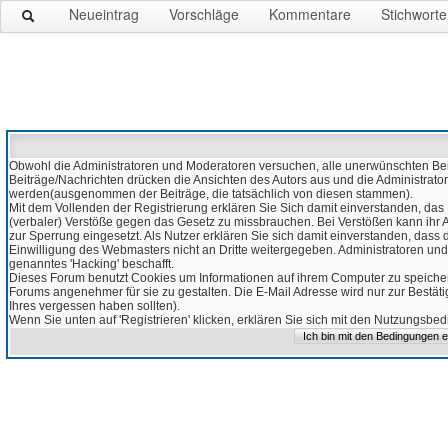
Neueintrag
Vorschläge
Kommentare
Stichworte
Obwohl die Administratoren und Moderatoren versuchen, alle unerwünschten Beitr
Beiträge/Nachrichten drücken die Ansichten des Autors aus und die Administrato
werden(ausgenommen der Beiträge, die tatsächlich von diesen stammen).
Mit dem Vollenden der Registrierung erklären Sie Sich damit einverstanden, das 
(verbaler) Verstöße gegen das Gesetz zu missbrauchen. Bei Verstößen kann ihr Ac
zur Sperrung eingesetzt. Als Nutzer erklären Sie sich damit einverstanden, da
Einwilligung des Webmasters nicht an Dritte weitergegeben. Administratoren und
genanntes 'Hacking' beschafft.
Dieses Forum benutzt Cookies um Informationen auf ihrem Computer zu speicher
Forums angenehmer für sie zu gestalten. Die E-Mail Adresse wird nur zur Bestät
Ihres vergessen haben sollten).
Wenn Sie unten auf 'Registrieren' klicken, erklären Sie sich mit den Nutzungsb