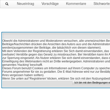
Neueintrag
Vorschläge
Kommentare
Stichworte
Obwohl die Administratoren und Moderatoren versuchen, alle unerwünschten Beitr
Beiträge/Nachrichten drücken die Ansichten des Autors aus und die Administrato
werden(ausgenommen der Beiträge, die tatsächlich von diesen stammen).
Mit dem Vollenden der Registrierung erklären Sie Sich damit einverstanden, das 
(verbaler) Verstöße gegen das Gesetz zu missbrauchen. Bei Verstößen kann ihr Ac
zur Sperrung eingesetzt. Als Nutzer erklären Sie sich damit einverstanden, da
Einwilligung des Webmasters nicht an Dritte weitergegeben. Administratoren und
genanntes 'Hacking' beschafft.
Dieses Forum benutzt Cookies um Informationen auf ihrem Computer zu speicher
Forums angenehmer für sie zu gestalten. Die E-Mail Adresse wird nur zur Bestät
Ihres vergessen haben sollten).
Wenn Sie unten auf 'Registrieren' klicken, erklären Sie sich mit den Nutzungsb