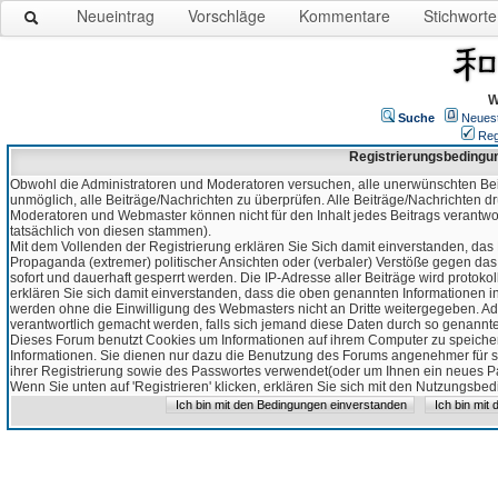
Neueintrag
Vorschläge
Kommentare
Stichworte
W
Suche
Neues
Reg
Registrierungsbedingu
Obwohl die Administratoren und Moderatoren versuchen, alle unerwünschten Bei
unmöglich, alle Beiträge/Nachrichten zu überprüfen. Alle Beiträge/Nachrichten d
Moderatoren und Webmaster können nicht für den Inhalt jedes Beitrags verantw
tatsächlich von diesen stammen).
Mit dem Vollenden der Registrierung erklären Sie Sich damit einverstanden, das 
Propaganda (extremer) politischer Ansichten oder (verbaler) Verstöße gegen da
sofort und dauerhaft gesperrt werden. Die IP-Adresse aller Beiträge wird protokol
erklären Sie sich damit einverstanden, dass die oben genannten Informationen 
werden ohne die Einwilligung des Webmasters nicht an Dritte weitergegeben. Ad
verantwortlich gemacht werden, falls sich jemand diese Daten durch so genanntes
Dieses Forum benutzt Cookies um Informationen auf ihrem Computer zu speicher
Informationen. Sie dienen nur dazu die Benutzung des Forums angenehmer für sie
ihrer Registrierung sowie des Passwortes verwendet(oder um Ihnen ein neues Pas
Wenn Sie unten auf 'Registrieren' klicken, erklären Sie sich mit den Nutzungsb