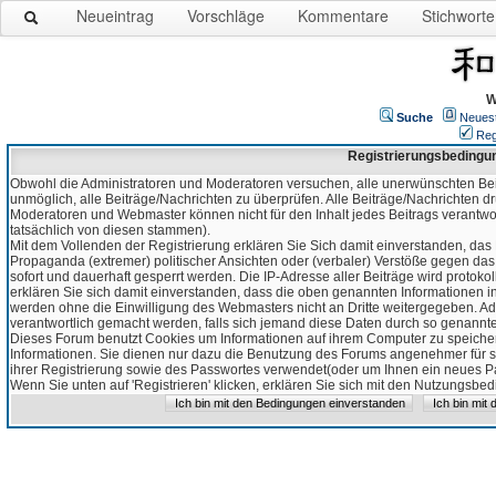
Neueintrag
Vorschläge
Kommentare
Stichworte
W
Suche
Neues
Reg
Registrierungsbedingu
Obwohl die Administratoren und Moderatoren versuchen, alle unerwünschten Bei
unmöglich, alle Beiträge/Nachrichten zu überprüfen. Alle Beiträge/Nachrichten d
Moderatoren und Webmaster können nicht für den Inhalt jedes Beitrags verantw
tatsächlich von diesen stammen).
Mit dem Vollenden der Registrierung erklären Sie Sich damit einverstanden, das 
Propaganda (extremer) politischer Ansichten oder (verbaler) Verstöße gegen da
sofort und dauerhaft gesperrt werden. Die IP-Adresse aller Beiträge wird protokol
erklären Sie sich damit einverstanden, dass die oben genannten Informationen 
werden ohne die Einwilligung des Webmasters nicht an Dritte weitergegeben. Ad
verantwortlich gemacht werden, falls sich jemand diese Daten durch so genanntes
Dieses Forum benutzt Cookies um Informationen auf ihrem Computer zu speicher
Informationen. Sie dienen nur dazu die Benutzung des Forums angenehmer für sie
ihrer Registrierung sowie des Passwortes verwendet(oder um Ihnen ein neues Pas
Wenn Sie unten auf 'Registrieren' klicken, erklären Sie sich mit den Nutzungsb