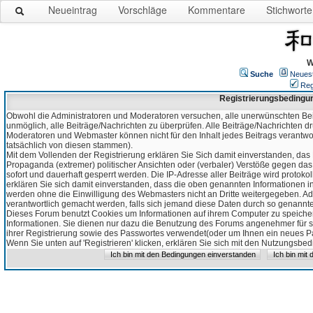
Neueintrag
Vorschläge
Kommentare
Stichworte
W
Suche
Neues
Reg
Registrierungsbedingu
Obwohl die Administratoren und Moderatoren versuchen, alle unerwünschten Bei
unmöglich, alle Beiträge/Nachrichten zu überprüfen. Alle Beiträge/Nachrichten d
Moderatoren und Webmaster können nicht für den Inhalt jedes Beitrags verantw
tatsächlich von diesen stammen).
Mit dem Vollenden der Registrierung erklären Sie Sich damit einverstanden, das 
Propaganda (extremer) politischer Ansichten oder (verbaler) Verstöße gegen da
sofort und dauerhaft gesperrt werden. Die IP-Adresse aller Beiträge wird protokol
erklären Sie sich damit einverstanden, dass die oben genannten Informationen 
werden ohne die Einwilligung des Webmasters nicht an Dritte weitergegeben. Ad
verantwortlich gemacht werden, falls sich jemand diese Daten durch so genanntes
Dieses Forum benutzt Cookies um Informationen auf ihrem Computer zu speicher
Informationen. Sie dienen nur dazu die Benutzung des Forums angenehmer für sie
ihrer Registrierung sowie des Passwortes verwendet(oder um Ihnen ein neues Pas
Wenn Sie unten auf 'Registrieren' klicken, erklären Sie sich mit den Nutzungsb