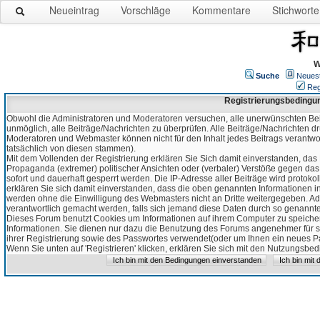
Neueintrag
Vorschläge
Kommentare
Stichworte
W
Suche
Neues
Reg
Registrierungsbedingu
Obwohl die Administratoren und Moderatoren versuchen, alle unerwünschten Bei
unmöglich, alle Beiträge/Nachrichten zu überprüfen. Alle Beiträge/Nachrichten d
Moderatoren und Webmaster können nicht für den Inhalt jedes Beitrags verantw
tatsächlich von diesen stammen).
Mit dem Vollenden der Registrierung erklären Sie Sich damit einverstanden, das 
Propaganda (extremer) politischer Ansichten oder (verbaler) Verstöße gegen da
sofort und dauerhaft gesperrt werden. Die IP-Adresse aller Beiträge wird protokol
erklären Sie sich damit einverstanden, dass die oben genannten Informationen 
werden ohne die Einwilligung des Webmasters nicht an Dritte weitergegeben. Ad
verantwortlich gemacht werden, falls sich jemand diese Daten durch so genanntes
Dieses Forum benutzt Cookies um Informationen auf ihrem Computer zu speicher
Informationen. Sie dienen nur dazu die Benutzung des Forums angenehmer für sie
ihrer Registrierung sowie des Passwortes verwendet(oder um Ihnen ein neues Pas
Wenn Sie unten auf 'Registrieren' klicken, erklären Sie sich mit den Nutzungsb