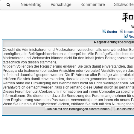
Neueintrag
Vorschläge
Kommentare
Stichworte
W
Suche
Neues
Reg
Registrierungsbedingu
Obwohl die Administratoren und Moderatoren versuchen, alle unerwünschten Bei
unmöglich, alle Beiträge/Nachrichten zu überprüfen. Alle Beiträge/Nachrichten d
Moderatoren und Webmaster können nicht für den Inhalt jedes Beitrags verantw
tatsächlich von diesen stammen).
Mit dem Vollenden der Registrierung erklären Sie Sich damit einverstanden, das 
Propaganda (extremer) politischer Ansichten oder (verbaler) Verstöße gegen da
sofort und dauerhaft gesperrt werden. Die IP-Adresse aller Beiträge wird protokol
erklären Sie sich damit einverstanden, dass die oben genannten Informationen 
werden ohne die Einwilligung des Webmasters nicht an Dritte weitergegeben. Ad
verantwortlich gemacht werden, falls sich jemand diese Daten durch so genanntes
Dieses Forum benutzt Cookies um Informationen auf ihrem Computer zu speicher
Informationen. Sie dienen nur dazu die Benutzung des Forums angenehmer für sie
ihrer Registrierung sowie des Passwortes verwendet(oder um Ihnen ein neues Pas
Wenn Sie unten auf 'Registrieren' klicken, erklären Sie sich mit den Nutzungsb