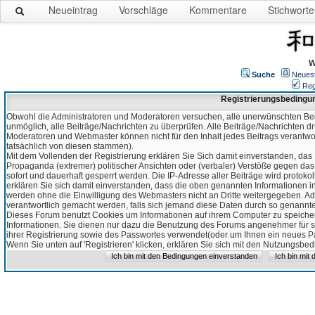
Neueintrag
Vorschläge
Kommentare
Stichworte
W
Suche
Neues
Reg
Registrierungsbedingu
Obwohl die Administratoren und Moderatoren versuchen, alle unerwünschten Bei
unmöglich, alle Beiträge/Nachrichten zu überprüfen. Alle Beiträge/Nachrichten d
Moderatoren und Webmaster können nicht für den Inhalt jedes Beitrags verantw
tatsächlich von diesen stammen).
Mit dem Vollenden der Registrierung erklären Sie Sich damit einverstanden, das 
Propaganda (extremer) politischer Ansichten oder (verbaler) Verstöße gegen da
sofort und dauerhaft gesperrt werden. Die IP-Adresse aller Beiträge wird protokol
erklären Sie sich damit einverstanden, dass die oben genannten Informationen 
werden ohne die Einwilligung des Webmasters nicht an Dritte weitergegeben. Ad
verantwortlich gemacht werden, falls sich jemand diese Daten durch so genanntes
Dieses Forum benutzt Cookies um Informationen auf ihrem Computer zu speicher
Informationen. Sie dienen nur dazu die Benutzung des Forums angenehmer für sie
ihrer Registrierung sowie des Passwortes verwendet(oder um Ihnen ein neues Pas
Wenn Sie unten auf 'Registrieren' klicken, erklären Sie sich mit den Nutzungsb