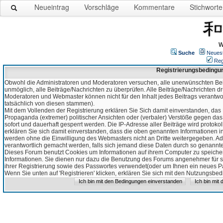
Neueintrag
Vorschläge
Kommentare
Stichworte
W
Suche
Neues
Reg
Registrierungsbedingu
Obwohl die Administratoren und Moderatoren versuchen, alle unerwünschten Bei
unmöglich, alle Beiträge/Nachrichten zu überprüfen. Alle Beiträge/Nachrichten d
Moderatoren und Webmaster können nicht für den Inhalt jedes Beitrags verantw
tatsächlich von diesen stammen).
Mit dem Vollenden der Registrierung erklären Sie Sich damit einverstanden, das 
Propaganda (extremer) politischer Ansichten oder (verbaler) Verstöße gegen da
sofort und dauerhaft gesperrt werden. Die IP-Adresse aller Beiträge wird protokol
erklären Sie sich damit einverstanden, dass die oben genannten Informationen 
werden ohne die Einwilligung des Webmasters nicht an Dritte weitergegeben. Ad
verantwortlich gemacht werden, falls sich jemand diese Daten durch so genanntes
Dieses Forum benutzt Cookies um Informationen auf ihrem Computer zu speicher
Informationen. Sie dienen nur dazu die Benutzung des Forums angenehmer für sie
ihrer Registrierung sowie des Passwortes verwendet(oder um Ihnen ein neues Pas
Wenn Sie unten auf 'Registrieren' klicken, erklären Sie sich mit den Nutzungsb