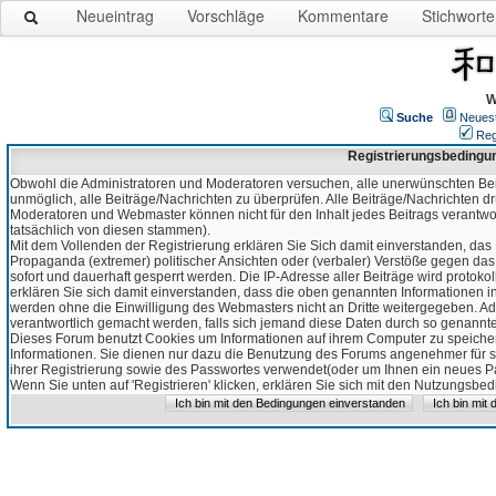
Neueintrag
Vorschläge
Kommentare
Stichworte
W
Suche
Neues
Reg
Registrierungsbedingu
Obwohl die Administratoren und Moderatoren versuchen, alle unerwünschten Bei
unmöglich, alle Beiträge/Nachrichten zu überprüfen. Alle Beiträge/Nachrichten d
Moderatoren und Webmaster können nicht für den Inhalt jedes Beitrags verantw
tatsächlich von diesen stammen).
Mit dem Vollenden der Registrierung erklären Sie Sich damit einverstanden, das 
Propaganda (extremer) politischer Ansichten oder (verbaler) Verstöße gegen da
sofort und dauerhaft gesperrt werden. Die IP-Adresse aller Beiträge wird protokol
erklären Sie sich damit einverstanden, dass die oben genannten Informationen 
werden ohne die Einwilligung des Webmasters nicht an Dritte weitergegeben. Ad
verantwortlich gemacht werden, falls sich jemand diese Daten durch so genanntes
Dieses Forum benutzt Cookies um Informationen auf ihrem Computer zu speicher
Informationen. Sie dienen nur dazu die Benutzung des Forums angenehmer für sie
ihrer Registrierung sowie des Passwortes verwendet(oder um Ihnen ein neues Pas
Wenn Sie unten auf 'Registrieren' klicken, erklären Sie sich mit den Nutzungsb