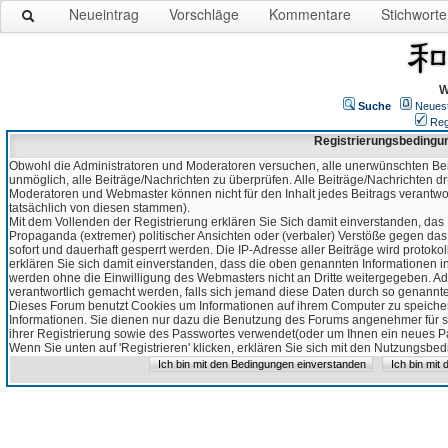
Neueintrag
Vorschläge
Kommentare
Stichworte
W
Suche
Neues
Reg
Registrierungsbedingu
Obwohl die Administratoren und Moderatoren versuchen, alle unerwünschten Bei
unmöglich, alle Beiträge/Nachrichten zu überprüfen. Alle Beiträge/Nachrichten d
Moderatoren und Webmaster können nicht für den Inhalt jedes Beitrags verantw
tatsächlich von diesen stammen).
Mit dem Vollenden der Registrierung erklären Sie Sich damit einverstanden, das 
Propaganda (extremer) politischer Ansichten oder (verbaler) Verstöße gegen da
sofort und dauerhaft gesperrt werden. Die IP-Adresse aller Beiträge wird protokol
erklären Sie sich damit einverstanden, dass die oben genannten Informationen 
werden ohne die Einwilligung des Webmasters nicht an Dritte weitergegeben. Ad
verantwortlich gemacht werden, falls sich jemand diese Daten durch so genanntes
Dieses Forum benutzt Cookies um Informationen auf ihrem Computer zu speicher
Informationen. Sie dienen nur dazu die Benutzung des Forums angenehmer für sie
ihrer Registrierung sowie des Passwortes verwendet(oder um Ihnen ein neues Pas
Wenn Sie unten auf 'Registrieren' klicken, erklären Sie sich mit den Nutzungsb