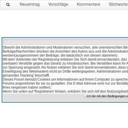
Neueintrag
Vorschläge
Kommentare
Stichworte
Obwohl die Administratoren und Moderatoren versuchen, alle unerwünschten Beitr
Beiträge/Nachrichten drücken die Ansichten des Autors aus und die Administrato
werden(ausgenommen der Beiträge, die tatsächlich von diesen stammen).
Mit dem Vollenden der Registrierung erklären Sie Sich damit einverstanden, das 
(verbaler) Verstöße gegen das Gesetz zu missbrauchen. Bei Verstößen kann ihr Ac
zur Sperrung eingesetzt. Als Nutzer erklären Sie sich damit einverstanden, da
Einwilligung des Webmasters nicht an Dritte weitergegeben. Administratoren und
genanntes 'Hacking' beschafft.
Dieses Forum benutzt Cookies um Informationen auf ihrem Computer zu speicher
Forums angenehmer für sie zu gestalten. Die E-Mail Adresse wird nur zur Bestät
Ihres vergessen haben sollten).
Wenn Sie unten auf 'Registrieren' klicken, erklären Sie sich mit den Nutzungsb