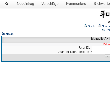
Neueintrag
Vorschläge
Kommentare
Stichworte
W
Suche
Neues
Reg
Übersicht
Manuelle Akt
Felder
User ID: *
Authentifizierungscode: *