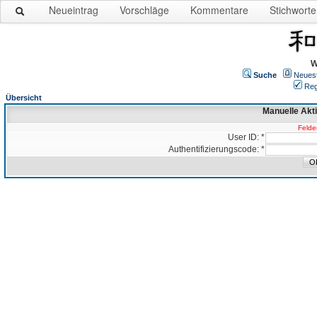
Neueintrag
Vorschläge
Kommentare
Stichworte
W
Suche
Neues
Reg
Übersicht
Manuelle Akt
Felder
User ID: *
Authentifizierungscode: *