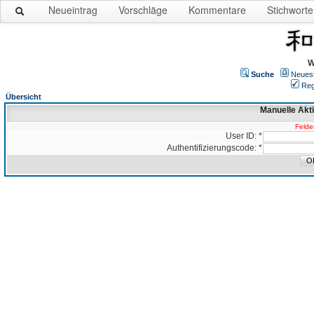
Neueintrag
Vorschläge
Kommentare
Stichworte
W
Suche
Neues
Reg
Übersicht
Manuelle Akt
Felder
User ID: *
Authentifizierungscode: *