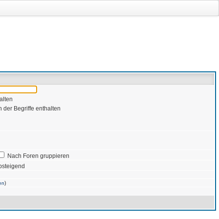
alten
 der Begriffe enthalten
Nach Foren gruppieren
bsteigend
)
en