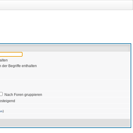
alten
 der Begriffe enthalten
Nach Foren gruppieren
bsteigend
)
en