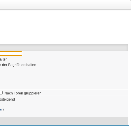
alten
 der Begriffe enthalten
Nach Foren gruppieren
bsteigend
)
en