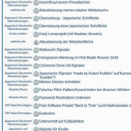
Japanisch-Deutsche
Inschrift auf einem Pinselbecher
Übersetzungen
wadoku.de
Aktualisierung meines lokalen Wörterbuchs
Japanisch-Deutsche
Übersetzung - Japanische Schriftrolle
Übersetzungen
Japanisch-Deutsche
Übersetzung einer japanischen Schriftrolle
Übersetzungen
Kanji-Lexikon
Kanji Lernprojekt (mit Wadoku Verweis)
wadoku.de
Aktualisierung der Weboberfläche
Japanisch-Deutsche
Wakizashi Signatur
Übersetzungen
Japanisch-Deutsche
Hologramm-Werbung im Film Blade Runner 2049
Übersetzungen
Japanisch-Deutsche
Cloisonne Dose mit Signatur
Übersetzungen
Japanisch-Deutsche
Japanische Signatur "made by Kutani Kubikin" auf Kanno
Übersetzungen
"Kubikin"?
Japanisch-Deutsche
Meinen Namen schreiben
Übersetzungen
WadokuTeam
Falscher Pitch-Pattern/Accent-Index bei diversen Wörtern
WadokuTeam
Password Restrictions Unknown
Off-Topic/Sonstiges
Free Software Projekt "Back In Time" sucht Nativspeaker
Off-Topic/Sonstiges
Exekution
Japanisch-Deutsche
Unterschrift auf Fußballtrikot
Übersetzungen
Japanisch auf
Wadoku für Kindle