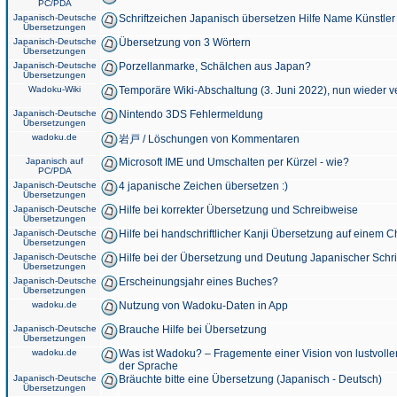
PC/PDA
Japanisch-Deutsche
Schriftzeichen Japanisch übersetzen Hilfe Name Künstler
Übersetzungen
Japanisch-Deutsche
Übersetzung von 3 Wörtern
Übersetzungen
Japanisch-Deutsche
Porzellanmarke, Schälchen aus Japan?
Übersetzungen
Wadoku-Wiki
Temporäre Wiki-Abschaltung (3. Juni 2022), nun wieder v
Japanisch-Deutsche
Nintendo 3DS Fehlermeldung
Übersetzungen
wadoku.de
岩戸 / Löschungen von Kommentaren
Japanisch auf
Microsoft IME und Umschalten per Kürzel - wie?
PC/PDA
Japanisch-Deutsche
4 japanische Zeichen übersetzen :)
Übersetzungen
Japanisch-Deutsche
Hilfe bei korrekter Übersetzung und Schreibweise
Übersetzungen
Japanisch-Deutsche
Hilfe bei handschriftlicher Kanji Übersetzung auf einem 
Übersetzungen
Japanisch-Deutsche
Hilfe bei der Übersetzung und Deutung Japanischer Schri
Übersetzungen
Japanisch-Deutsche
Erscheinungsjahr eines Buches?
Übersetzungen
wadoku.de
Nutzung von Wadoku-Daten in App
Japanisch-Deutsche
Brauche Hilfe bei Übersetzung
Übersetzungen
wadoku.de
Was ist Wadoku? – Fragemente einer Vision von lustvoll
der Sprache
Japanisch-Deutsche
Bräuchte bitte eine Übersetzung (Japanisch - Deutsch)
Übersetzungen