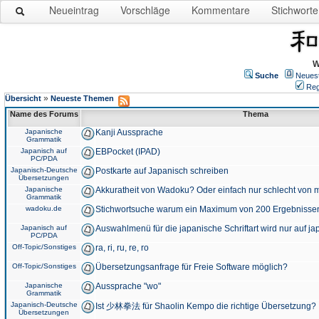
Neueintrag
Vorschläge
Kommentare
Stichworte
W
Suche
Neues
Reg
»
Übersicht
Neueste Themen
Name des Forums
Thema
Japanische
Kanji Aussprache
Grammatik
Japanisch auf
EBPocket (IPAD)
PC/PDA
Japanisch-Deutsche
Postkarte auf Japanisch schreiben
Übersetzungen
Japanische
Akkuratheit von Wadoku? Oder einfach nur schlecht von m
Grammatik
wadoku.de
Stichwortsuche warum ein Maximum von 200 Ergebnisse
Japanisch auf
Auswahlmenü für die japanische Schriftart wird nur auf j
PC/PDA
Off-Topic/Sonstiges
ra, ri, ru, re, ro
Off-Topic/Sonstiges
Übersetzungsanfrage für Freie Software möglich?
Japanische
Aussprache "wo"
Grammatik
Japanisch-Deutsche
Ist 少林拳法 für Shaolin Kempo die richtige Übersetzung?
Übersetzungen