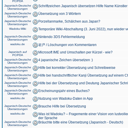
PC/PDA
Japanisch-Deutsche
Schriftzeichen Japanisch übersetzen Hilfe Name Künstler
Übersetzungen
Japanisch-Deutsche
Übersetzung von 3 Wörtern
Übersetzungen
Japanisch-Deutsche
Porzellanmarke, Schälchen aus Japan?
Übersetzungen
Wadoku-Wiki
Temporäre Wiki-Abschaltung (3. Juni 2022), nun wieder v
Japanisch-Deutsche
Nintendo 3DS Fehlermeldung
Übersetzungen
wadoku.de
岩戸 / Löschungen von Kommentaren
Japanisch auf
Microsoft IME und Umschalten per Kürzel - wie?
PC/PDA
Japanisch-Deutsche
4 japanische Zeichen übersetzen :)
Übersetzungen
Japanisch-Deutsche
Hilfe bei korrekter Übersetzung und Schreibweise
Übersetzungen
Japanisch-Deutsche
Hilfe bei handschriftlicher Kanji Übersetzung auf einem 
Übersetzungen
Japanisch-Deutsche
Hilfe bei der Übersetzung und Deutung Japanischer Schri
Übersetzungen
Japanisch-Deutsche
Erscheinungsjahr eines Buches?
Übersetzungen
wadoku.de
Nutzung von Wadoku-Daten in App
Japanisch-Deutsche
Brauche Hilfe bei Übersetzung
Übersetzungen
wadoku.de
Was ist Wadoku? – Fragemente einer Vision von lustvoll
der Sprache
Japanisch-Deutsche
Bräuchte bitte eine Übersetzung (Japanisch - Deutsch)
Übersetzungen