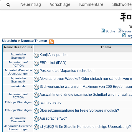
Neueintrag
Vorschläge
Kommentare
Stichworte
W
Suche
Neues
Reg
»
Übersicht
Neueste Themen
Name des Forums
Thema
Japanische
Kanji Aussprache
Grammatik
Japanisch auf
EBPocket (IPAD)
PC/PDA
Japanisch-Deutsche
Postkarte auf Japanisch schreiben
Übersetzungen
Japanische
Akkuratheit von Wadoku? Oder einfach nur schlecht von m
Grammatik
wadoku.de
Stichwortsuche warum ein Maximum von 200 Ergebnisse
Japanisch auf
Auswahlmenü für die japanische Schriftart wird nur auf j
PC/PDA
Off-Topic/Sonstiges
ra, ri, ru, re, ro
Off-Topic/Sonstiges
Übersetzungsanfrage für Freie Software möglich?
Japanische
Aussprache "wo"
Grammatik
Japanisch-Deutsche
Ist 少林拳法 für Shaolin Kempo die richtige Übersetzung?
Übersetzungen