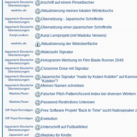
Japanisch-Deutsche
Inschrift auf einem Pinselbecher
Übersetzungen
wadoku.de
Aktualisierung meines lokalen Wörterbuchs
Japanisch-Deutsche
Übersetzung - Japanische Schriftrolle
Übersetzungen
Japanisch-Deutsche
Übersetzung einer japanischen Schriftrolle
Übersetzungen
Kanji-Lexikon
Kanji Lernprojekt (mit Wadoku Verweis)
wadoku.de
Aktualisierung der Weboberfläche
Japanisch-Deutsche
Wakizashi Signatur
Übersetzungen
Japanisch-Deutsche
Hologramm-Werbung im Film Blade Runner 2049
Übersetzungen
Japanisch-Deutsche
Cloisonne Dose mit Signatur
Übersetzungen
Japanisch-Deutsche
Japanische Signatur "made by Kutani Kubikin" auf Kanno
Übersetzungen
"Kubikin"?
Japanisch-Deutsche
Meinen Namen schreiben
Übersetzungen
WadokuTeam
Falscher Pitch-Pattern/Accent-Index bei diversen Wörtern
WadokuTeam
Password Restrictions Unknown
Off-Topic/Sonstiges
Free Software Projekt "Back In Time" sucht Nativspeaker
Off-Topic/Sonstiges
Exekution
Japanisch-Deutsche
Unterschrift auf Fußballtrikot
Übersetzungen
Japanisch auf
Wadoku für Kindle