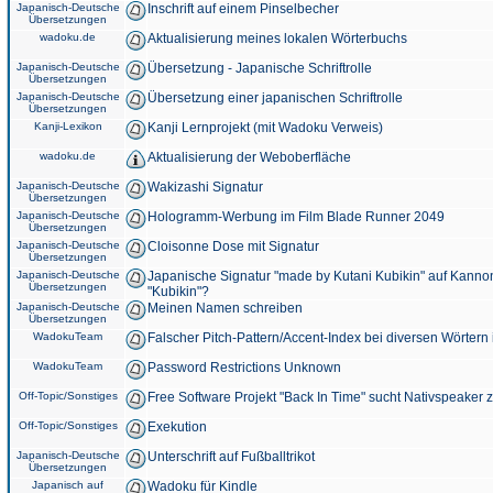
Japanisch-Deutsche
Inschrift auf einem Pinselbecher
Übersetzungen
wadoku.de
Aktualisierung meines lokalen Wörterbuchs
Japanisch-Deutsche
Übersetzung - Japanische Schriftrolle
Übersetzungen
Japanisch-Deutsche
Übersetzung einer japanischen Schriftrolle
Übersetzungen
Kanji-Lexikon
Kanji Lernprojekt (mit Wadoku Verweis)
wadoku.de
Aktualisierung der Weboberfläche
Japanisch-Deutsche
Wakizashi Signatur
Übersetzungen
Japanisch-Deutsche
Hologramm-Werbung im Film Blade Runner 2049
Übersetzungen
Japanisch-Deutsche
Cloisonne Dose mit Signatur
Übersetzungen
Japanisch-Deutsche
Japanische Signatur "made by Kutani Kubikin" auf Kanno
Übersetzungen
"Kubikin"?
Japanisch-Deutsche
Meinen Namen schreiben
Übersetzungen
WadokuTeam
Falscher Pitch-Pattern/Accent-Index bei diversen Wörtern
WadokuTeam
Password Restrictions Unknown
Off-Topic/Sonstiges
Free Software Projekt "Back In Time" sucht Nativspeaker
Off-Topic/Sonstiges
Exekution
Japanisch-Deutsche
Unterschrift auf Fußballtrikot
Übersetzungen
Japanisch auf
Wadoku für Kindle