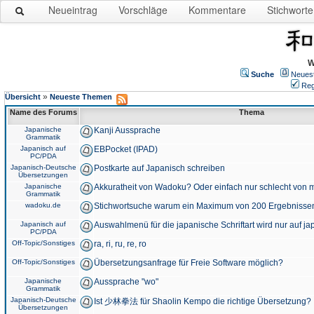
Neueintrag
Vorschläge
Kommentare
Stichworte
W
Suche
Neues
Reg
»
Übersicht
Neueste Themen
Name des Forums
Thema
Japanische
Kanji Aussprache
Grammatik
Japanisch auf
EBPocket (IPAD)
PC/PDA
Japanisch-Deutsche
Postkarte auf Japanisch schreiben
Übersetzungen
Japanische
Akkuratheit von Wadoku? Oder einfach nur schlecht von m
Grammatik
wadoku.de
Stichwortsuche warum ein Maximum von 200 Ergebnisse
Japanisch auf
Auswahlmenü für die japanische Schriftart wird nur auf j
PC/PDA
Off-Topic/Sonstiges
ra, ri, ru, re, ro
Off-Topic/Sonstiges
Übersetzungsanfrage für Freie Software möglich?
Japanische
Aussprache "wo"
Grammatik
Japanisch-Deutsche
Ist 少林拳法 für Shaolin Kempo die richtige Übersetzung?
Übersetzungen