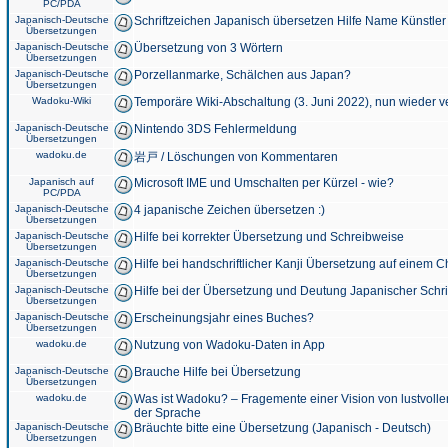
PC/PDA
Japanisch-Deutsche
Schriftzeichen Japanisch übersetzen Hilfe Name Künstler
Übersetzungen
Japanisch-Deutsche
Übersetzung von 3 Wörtern
Übersetzungen
Japanisch-Deutsche
Porzellanmarke, Schälchen aus Japan?
Übersetzungen
Wadoku-Wiki
Temporäre Wiki-Abschaltung (3. Juni 2022), nun wieder v
Japanisch-Deutsche
Nintendo 3DS Fehlermeldung
Übersetzungen
wadoku.de
岩戸 / Löschungen von Kommentaren
Japanisch auf
Microsoft IME und Umschalten per Kürzel - wie?
PC/PDA
Japanisch-Deutsche
4 japanische Zeichen übersetzen :)
Übersetzungen
Japanisch-Deutsche
Hilfe bei korrekter Übersetzung und Schreibweise
Übersetzungen
Japanisch-Deutsche
Hilfe bei handschriftlicher Kanji Übersetzung auf einem 
Übersetzungen
Japanisch-Deutsche
Hilfe bei der Übersetzung und Deutung Japanischer Schri
Übersetzungen
Japanisch-Deutsche
Erscheinungsjahr eines Buches?
Übersetzungen
wadoku.de
Nutzung von Wadoku-Daten in App
Japanisch-Deutsche
Brauche Hilfe bei Übersetzung
Übersetzungen
wadoku.de
Was ist Wadoku? – Fragemente einer Vision von lustvoll
der Sprache
Japanisch-Deutsche
Bräuchte bitte eine Übersetzung (Japanisch - Deutsch)
Übersetzungen