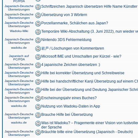
PC/PDA
Japanisch-Deutsche
Schriftzeichen Japanisch übersetzen Hilfe Name Künstler
Übersetzungen
Japanisch-Deutsche
Übersetzung von 3 Wörtern
Übersetzungen
Japanisch-Deutsche
Porzellanmarke, Schälchen aus Japan?
Übersetzungen
Wadoku-Wiki
Temporäre Wiki-Abschaltung (3. Juni 2022), nun wieder v
Japanisch-Deutsche
Nintendo 3DS Fehlermeldung
Übersetzungen
wadoku.de
岩戸 / Löschungen von Kommentaren
Japanisch auf
Microsoft IME und Umschalten per Kürzel - wie?
PC/PDA
Japanisch-Deutsche
4 japanische Zeichen übersetzen :)
Übersetzungen
Japanisch-Deutsche
Hilfe bei korrekter Übersetzung und Schreibweise
Übersetzungen
Japanisch-Deutsche
Hilfe bei handschriftlicher Kanji Übersetzung auf einem 
Übersetzungen
Japanisch-Deutsche
Hilfe bei der Übersetzung und Deutung Japanischer Schri
Übersetzungen
Japanisch-Deutsche
Erscheinungsjahr eines Buches?
Übersetzungen
wadoku.de
Nutzung von Wadoku-Daten in App
Japanisch-Deutsche
Brauche Hilfe bei Übersetzung
Übersetzungen
wadoku.de
Was ist Wadoku? – Fragemente einer Vision von lustvoll
der Sprache
Japanisch-Deutsche
Bräuchte bitte eine Übersetzung (Japanisch - Deutsch)
Übersetzungen