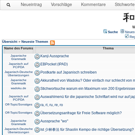
Neueintrag
Vorschläge
Kommentare
Stichworte
W
Suche
Neues
Reg
»
Übersicht
Neueste Themen
Name des Forums
Thema
Japanische
Kanji Aussprache
Grammatik
Japanisch auf
EBPocket (IPAD)
PC/PDA
Japanisch-Deutsche
Postkarte auf Japanisch schreiben
Übersetzungen
Japanische
Akkuratheit von Wadoku? Oder einfach nur schlecht von m
Grammatik
wadoku.de
Stichwortsuche warum ein Maximum von 200 Ergebnisse
Japanisch auf
Auswahlmenü für die japanische Schriftart wird nur auf j
PC/PDA
Off-Topic/Sonstiges
ra, ri, ru, re, ro
Off-Topic/Sonstiges
Übersetzungsanfrage für Freie Software möglich?
Japanische
Aussprache "wo"
Grammatik
Japanisch-Deutsche
Ist 少林拳法 für Shaolin Kempo die richtige Übersetzung?
Übersetzungen