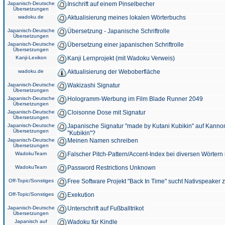
Japanisch-Deutsche
Inschrift auf einem Pinselbecher
Übersetzungen
wadoku.de
Aktualisierung meines lokalen Wörterbuchs
Japanisch-Deutsche
Übersetzung - Japanische Schriftrolle
Übersetzungen
Japanisch-Deutsche
Übersetzung einer japanischen Schriftrolle
Übersetzungen
Kanji-Lexikon
Kanji Lernprojekt (mit Wadoku Verweis)
wadoku.de
Aktualisierung der Weboberfläche
Japanisch-Deutsche
Wakizashi Signatur
Übersetzungen
Japanisch-Deutsche
Hologramm-Werbung im Film Blade Runner 2049
Übersetzungen
Japanisch-Deutsche
Cloisonne Dose mit Signatur
Übersetzungen
Japanisch-Deutsche
Japanische Signatur "made by Kutani Kubikin" auf Kanno
Übersetzungen
"Kubikin"?
Japanisch-Deutsche
Meinen Namen schreiben
Übersetzungen
WadokuTeam
Falscher Pitch-Pattern/Accent-Index bei diversen Wörtern
WadokuTeam
Password Restrictions Unknown
Off-Topic/Sonstiges
Free Software Projekt "Back In Time" sucht Nativspeaker
Off-Topic/Sonstiges
Exekution
Japanisch-Deutsche
Unterschrift auf Fußballtrikot
Übersetzungen
Japanisch auf
Wadoku für Kindle