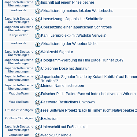
Japanisch-Deutsche
Inschrift auf einem Pinselbecher
Übersetzungen
wadoku.de
Aktualisierung meines lokalen Wörterbuchs
Japanisch-Deutsche
Übersetzung - Japanische Schriftrolle
Übersetzungen
Japanisch-Deutsche
Übersetzung einer japanischen Schriftrolle
Übersetzungen
Kanji-Lexikon
Kanji Lernprojekt (mit Wadoku Verweis)
wadoku.de
Aktualisierung der Weboberfläche
Japanisch-Deutsche
Wakizashi Signatur
Übersetzungen
Japanisch-Deutsche
Hologramm-Werbung im Film Blade Runner 2049
Übersetzungen
Japanisch-Deutsche
Cloisonne Dose mit Signatur
Übersetzungen
Japanisch-Deutsche
Japanische Signatur "made by Kutani Kubikin" auf Kanno
Übersetzungen
"Kubikin"?
Japanisch-Deutsche
Meinen Namen schreiben
Übersetzungen
WadokuTeam
Falscher Pitch-Pattern/Accent-Index bei diversen Wörtern
WadokuTeam
Password Restrictions Unknown
Off-Topic/Sonstiges
Free Software Projekt "Back In Time" sucht Nativspeaker
Off-Topic/Sonstiges
Exekution
Japanisch-Deutsche
Unterschrift auf Fußballtrikot
Übersetzungen
Japanisch auf
Wadoku für Kindle