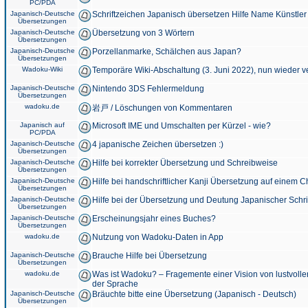
PC/PDA
Japanisch-Deutsche
Schriftzeichen Japanisch übersetzen Hilfe Name Künstler
Übersetzungen
Japanisch-Deutsche
Übersetzung von 3 Wörtern
Übersetzungen
Japanisch-Deutsche
Porzellanmarke, Schälchen aus Japan?
Übersetzungen
Wadoku-Wiki
Temporäre Wiki-Abschaltung (3. Juni 2022), nun wieder v
Japanisch-Deutsche
Nintendo 3DS Fehlermeldung
Übersetzungen
wadoku.de
岩戸 / Löschungen von Kommentaren
Japanisch auf
Microsoft IME und Umschalten per Kürzel - wie?
PC/PDA
Japanisch-Deutsche
4 japanische Zeichen übersetzen :)
Übersetzungen
Japanisch-Deutsche
Hilfe bei korrekter Übersetzung und Schreibweise
Übersetzungen
Japanisch-Deutsche
Hilfe bei handschriftlicher Kanji Übersetzung auf einem 
Übersetzungen
Japanisch-Deutsche
Hilfe bei der Übersetzung und Deutung Japanischer Schri
Übersetzungen
Japanisch-Deutsche
Erscheinungsjahr eines Buches?
Übersetzungen
wadoku.de
Nutzung von Wadoku-Daten in App
Japanisch-Deutsche
Brauche Hilfe bei Übersetzung
Übersetzungen
wadoku.de
Was ist Wadoku? – Fragemente einer Vision von lustvoll
der Sprache
Japanisch-Deutsche
Bräuchte bitte eine Übersetzung (Japanisch - Deutsch)
Übersetzungen