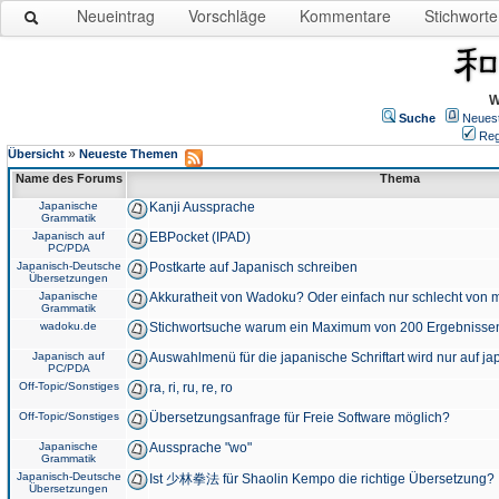
Neueintrag
Vorschläge
Kommentare
Stichworte
W
Suche
Neues
Reg
»
Übersicht
Neueste Themen
Name des Forums
Thema
Japanische
Kanji Aussprache
Grammatik
Japanisch auf
EBPocket (IPAD)
PC/PDA
Japanisch-Deutsche
Postkarte auf Japanisch schreiben
Übersetzungen
Japanische
Akkuratheit von Wadoku? Oder einfach nur schlecht von m
Grammatik
wadoku.de
Stichwortsuche warum ein Maximum von 200 Ergebnisse
Japanisch auf
Auswahlmenü für die japanische Schriftart wird nur auf j
PC/PDA
Off-Topic/Sonstiges
ra, ri, ru, re, ro
Off-Topic/Sonstiges
Übersetzungsanfrage für Freie Software möglich?
Japanische
Aussprache "wo"
Grammatik
Japanisch-Deutsche
Ist 少林拳法 für Shaolin Kempo die richtige Übersetzung?
Übersetzungen