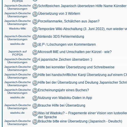
PC/PDA
Japanisch-Deutsche
Schriftzeichen Japanisch übersetzen Hilfe Name Künstler
Übersetzungen
Japanisch-Deutsche
Übersetzung von 3 Wörtern
Übersetzungen
Japanisch-Deutsche
Porzellanmarke, Schälchen aus Japan?
Übersetzungen
Wadoku-Wiki
Temporäre Wiki-Abschaltung (3. Juni 2022), nun wieder v
Japanisch-Deutsche
Nintendo 3DS Fehlermeldung
Übersetzungen
wadoku.de
岩戸 / Löschungen von Kommentaren
Japanisch auf
Microsoft IME und Umschalten per Kürzel - wie?
PC/PDA
Japanisch-Deutsche
4 japanische Zeichen übersetzen :)
Übersetzungen
Japanisch-Deutsche
Hilfe bei korrekter Übersetzung und Schreibweise
Übersetzungen
Japanisch-Deutsche
Hilfe bei handschriftlicher Kanji Übersetzung auf einem 
Übersetzungen
Japanisch-Deutsche
Hilfe bei der Übersetzung und Deutung Japanischer Schri
Übersetzungen
Japanisch-Deutsche
Erscheinungsjahr eines Buches?
Übersetzungen
wadoku.de
Nutzung von Wadoku-Daten in App
Japanisch-Deutsche
Brauche Hilfe bei Übersetzung
Übersetzungen
wadoku.de
Was ist Wadoku? – Fragemente einer Vision von lustvoll
der Sprache
Japanisch-Deutsche
Bräuchte bitte eine Übersetzung (Japanisch - Deutsch)
Übersetzungen