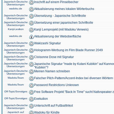
Japanisch-Deutsche
Inschrift auf einem Pinselbecher
Übersetzungen
wadoku.de
Aktualisierung meines lokalen Wörterbuchs
Japanisch-Deutsche
Übersetzung - Japanische Schriftrolle
Übersetzungen
Japanisch-Deutsche
Übersetzung einer japanischen Schriftrolle
Übersetzungen
Kanji-Lexikon
Kanji Lernprojekt (mit Wadoku Verweis)
wadoku.de
Aktualisierung der Weboberfläche
Japanisch-Deutsche
Wakizashi Signatur
Übersetzungen
Japanisch-Deutsche
Hologramm-Werbung im Film Blade Runner 2049
Übersetzungen
Japanisch-Deutsche
Cloisonne Dose mit Signatur
Übersetzungen
Japanisch-Deutsche
Japanische Signatur "made by Kutani Kubikin" auf Kanno
Übersetzungen
"Kubikin"?
Japanisch-Deutsche
Meinen Namen schreiben
Übersetzungen
WadokuTeam
Falscher Pitch-Pattern/Accent-Index bei diversen Wörtern
WadokuTeam
Password Restrictions Unknown
Off-Topic/Sonstiges
Free Software Projekt "Back In Time" sucht Nativspeaker
Off-Topic/Sonstiges
Exekution
Japanisch-Deutsche
Unterschrift auf Fußballtrikot
Übersetzungen
Japanisch auf
Wadoku für Kindle