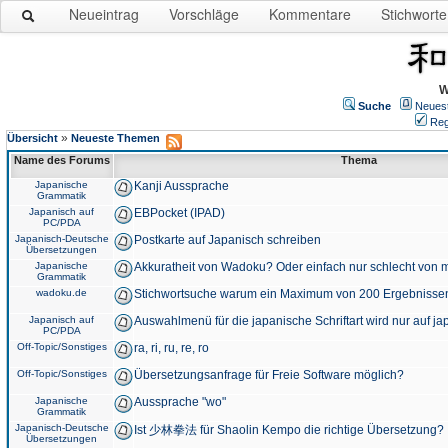
Neueintrag
Vorschläge
Kommentare
Stichworte
W
Suche
Neues
Reg
»
Übersicht
Neueste Themen
Name des Forums
Thema
Japanische
Kanji Aussprache
Grammatik
Japanisch auf
EBPocket (IPAD)
PC/PDA
Japanisch-Deutsche
Postkarte auf Japanisch schreiben
Übersetzungen
Japanische
Akkuratheit von Wadoku? Oder einfach nur schlecht von m
Grammatik
wadoku.de
Stichwortsuche warum ein Maximum von 200 Ergebnisse
Japanisch auf
Auswahlmenü für die japanische Schriftart wird nur auf j
PC/PDA
Off-Topic/Sonstiges
ra, ri, ru, re, ro
Off-Topic/Sonstiges
Übersetzungsanfrage für Freie Software möglich?
Japanische
Aussprache "wo"
Grammatik
Japanisch-Deutsche
Ist 少林拳法 für Shaolin Kempo die richtige Übersetzung?
Übersetzungen