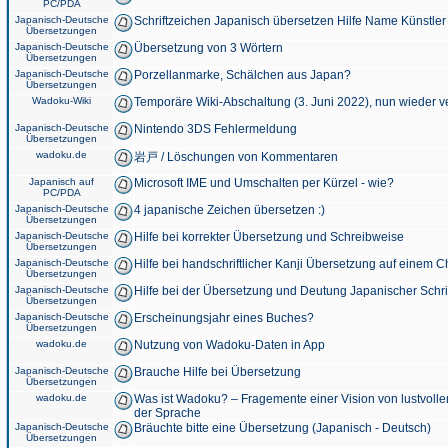
PC/PDA
Japanisch-Deutsche
Schriftzeichen Japanisch übersetzen Hilfe Name Künstler
Übersetzungen
Japanisch-Deutsche
Übersetzung von 3 Wörtern
Übersetzungen
Japanisch-Deutsche
Porzellanmarke, Schälchen aus Japan?
Übersetzungen
Wadoku-Wiki
Temporäre Wiki-Abschaltung (3. Juni 2022), nun wieder v
Japanisch-Deutsche
Nintendo 3DS Fehlermeldung
Übersetzungen
wadoku.de
岩戸 / Löschungen von Kommentaren
Japanisch auf
Microsoft IME und Umschalten per Kürzel - wie?
PC/PDA
Japanisch-Deutsche
4 japanische Zeichen übersetzen :)
Übersetzungen
Japanisch-Deutsche
Hilfe bei korrekter Übersetzung und Schreibweise
Übersetzungen
Japanisch-Deutsche
Hilfe bei handschriftlicher Kanji Übersetzung auf einem 
Übersetzungen
Japanisch-Deutsche
Hilfe bei der Übersetzung und Deutung Japanischer Schri
Übersetzungen
Japanisch-Deutsche
Erscheinungsjahr eines Buches?
Übersetzungen
wadoku.de
Nutzung von Wadoku-Daten in App
Japanisch-Deutsche
Brauche Hilfe bei Übersetzung
Übersetzungen
wadoku.de
Was ist Wadoku? – Fragemente einer Vision von lustvoll
der Sprache
Japanisch-Deutsche
Bräuchte bitte eine Übersetzung (Japanisch - Deutsch)
Übersetzungen