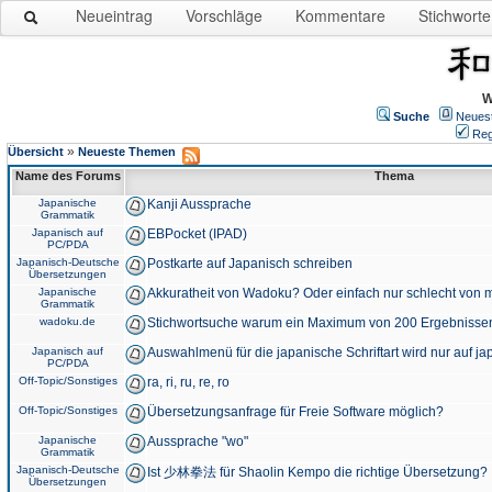
Neueintrag
Vorschläge
Kommentare
Stichworte
W
Suche
Neues
Reg
»
Übersicht
Neueste Themen
Name des Forums
Thema
Japanische
Kanji Aussprache
Grammatik
Japanisch auf
EBPocket (IPAD)
PC/PDA
Japanisch-Deutsche
Postkarte auf Japanisch schreiben
Übersetzungen
Japanische
Akkuratheit von Wadoku? Oder einfach nur schlecht von m
Grammatik
wadoku.de
Stichwortsuche warum ein Maximum von 200 Ergebnisse
Japanisch auf
Auswahlmenü für die japanische Schriftart wird nur auf j
PC/PDA
Off-Topic/Sonstiges
ra, ri, ru, re, ro
Off-Topic/Sonstiges
Übersetzungsanfrage für Freie Software möglich?
Japanische
Aussprache "wo"
Grammatik
Japanisch-Deutsche
Ist 少林拳法 für Shaolin Kempo die richtige Übersetzung?
Übersetzungen