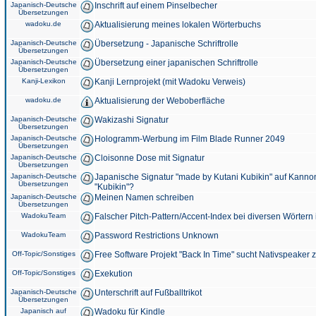
Japanisch-Deutsche
Inschrift auf einem Pinselbecher
Übersetzungen
wadoku.de
Aktualisierung meines lokalen Wörterbuchs
Japanisch-Deutsche
Übersetzung - Japanische Schriftrolle
Übersetzungen
Japanisch-Deutsche
Übersetzung einer japanischen Schriftrolle
Übersetzungen
Kanji-Lexikon
Kanji Lernprojekt (mit Wadoku Verweis)
wadoku.de
Aktualisierung der Weboberfläche
Japanisch-Deutsche
Wakizashi Signatur
Übersetzungen
Japanisch-Deutsche
Hologramm-Werbung im Film Blade Runner 2049
Übersetzungen
Japanisch-Deutsche
Cloisonne Dose mit Signatur
Übersetzungen
Japanisch-Deutsche
Japanische Signatur "made by Kutani Kubikin" auf Kanno
Übersetzungen
"Kubikin"?
Japanisch-Deutsche
Meinen Namen schreiben
Übersetzungen
WadokuTeam
Falscher Pitch-Pattern/Accent-Index bei diversen Wörtern
WadokuTeam
Password Restrictions Unknown
Off-Topic/Sonstiges
Free Software Projekt "Back In Time" sucht Nativspeaker
Off-Topic/Sonstiges
Exekution
Japanisch-Deutsche
Unterschrift auf Fußballtrikot
Übersetzungen
Japanisch auf
Wadoku für Kindle