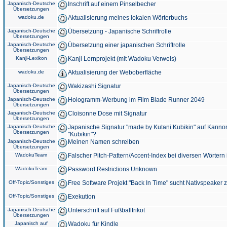
Japanisch-Deutsche
Inschrift auf einem Pinselbecher
Übersetzungen
wadoku.de
Aktualisierung meines lokalen Wörterbuchs
Japanisch-Deutsche
Übersetzung - Japanische Schriftrolle
Übersetzungen
Japanisch-Deutsche
Übersetzung einer japanischen Schriftrolle
Übersetzungen
Kanji-Lexikon
Kanji Lernprojekt (mit Wadoku Verweis)
wadoku.de
Aktualisierung der Weboberfläche
Japanisch-Deutsche
Wakizashi Signatur
Übersetzungen
Japanisch-Deutsche
Hologramm-Werbung im Film Blade Runner 2049
Übersetzungen
Japanisch-Deutsche
Cloisonne Dose mit Signatur
Übersetzungen
Japanisch-Deutsche
Japanische Signatur "made by Kutani Kubikin" auf Kanno
Übersetzungen
"Kubikin"?
Japanisch-Deutsche
Meinen Namen schreiben
Übersetzungen
WadokuTeam
Falscher Pitch-Pattern/Accent-Index bei diversen Wörtern
WadokuTeam
Password Restrictions Unknown
Off-Topic/Sonstiges
Free Software Projekt "Back In Time" sucht Nativspeaker
Off-Topic/Sonstiges
Exekution
Japanisch-Deutsche
Unterschrift auf Fußballtrikot
Übersetzungen
Japanisch auf
Wadoku für Kindle