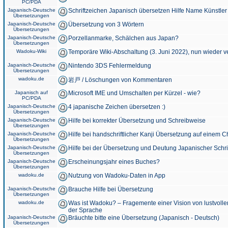
PC/PDA
Japanisch-Deutsche
Schriftzeichen Japanisch übersetzen Hilfe Name Künstler
Übersetzungen
Japanisch-Deutsche
Übersetzung von 3 Wörtern
Übersetzungen
Japanisch-Deutsche
Porzellanmarke, Schälchen aus Japan?
Übersetzungen
Wadoku-Wiki
Temporäre Wiki-Abschaltung (3. Juni 2022), nun wieder v
Japanisch-Deutsche
Nintendo 3DS Fehlermeldung
Übersetzungen
wadoku.de
岩戸 / Löschungen von Kommentaren
Japanisch auf
Microsoft IME und Umschalten per Kürzel - wie?
PC/PDA
Japanisch-Deutsche
4 japanische Zeichen übersetzen :)
Übersetzungen
Japanisch-Deutsche
Hilfe bei korrekter Übersetzung und Schreibweise
Übersetzungen
Japanisch-Deutsche
Hilfe bei handschriftlicher Kanji Übersetzung auf einem 
Übersetzungen
Japanisch-Deutsche
Hilfe bei der Übersetzung und Deutung Japanischer Schri
Übersetzungen
Japanisch-Deutsche
Erscheinungsjahr eines Buches?
Übersetzungen
wadoku.de
Nutzung von Wadoku-Daten in App
Japanisch-Deutsche
Brauche Hilfe bei Übersetzung
Übersetzungen
wadoku.de
Was ist Wadoku? – Fragemente einer Vision von lustvoll
der Sprache
Japanisch-Deutsche
Bräuchte bitte eine Übersetzung (Japanisch - Deutsch)
Übersetzungen