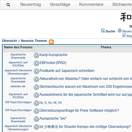
Neueintrag
Vorschläge
Kommentare
Stichworte
W
Suche
Neues
Reg
»
Übersicht
Neueste Themen
Name des Forums
Thema
Japanische
Kanji Aussprache
Grammatik
Japanisch auf
EBPocket (IPAD)
PC/PDA
Japanisch-Deutsche
Postkarte auf Japanisch schreiben
Übersetzungen
Japanische
Akkuratheit von Wadoku? Oder einfach nur schlecht von m
Grammatik
wadoku.de
Stichwortsuche warum ein Maximum von 200 Ergebnisse
Japanisch auf
Auswahlmenü für die japanische Schriftart wird nur auf j
PC/PDA
Off-Topic/Sonstiges
ra, ri, ru, re, ro
Off-Topic/Sonstiges
Übersetzungsanfrage für Freie Software möglich?
Japanische
Aussprache "wo"
Grammatik
Japanisch-Deutsche
Ist 少林拳法 für Shaolin Kempo die richtige Übersetzung?
Übersetzungen