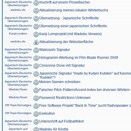
Japanisch-Deutsche
Inschrift auf einem Pinselbecher
Übersetzungen
wadoku.de
Aktualisierung meines lokalen Wörterbuchs
Japanisch-Deutsche
Übersetzung - Japanische Schriftrolle
Übersetzungen
Japanisch-Deutsche
Übersetzung einer japanischen Schriftrolle
Übersetzungen
Kanji-Lexikon
Kanji Lernprojekt (mit Wadoku Verweis)
wadoku.de
Aktualisierung der Weboberfläche
Japanisch-Deutsche
Wakizashi Signatur
Übersetzungen
Japanisch-Deutsche
Hologramm-Werbung im Film Blade Runner 2049
Übersetzungen
Japanisch-Deutsche
Cloisonne Dose mit Signatur
Übersetzungen
Japanisch-Deutsche
Japanische Signatur "made by Kutani Kubikin" auf Kanno
Übersetzungen
"Kubikin"?
Japanisch-Deutsche
Meinen Namen schreiben
Übersetzungen
WadokuTeam
Falscher Pitch-Pattern/Accent-Index bei diversen Wörtern
WadokuTeam
Password Restrictions Unknown
Off-Topic/Sonstiges
Free Software Projekt "Back In Time" sucht Nativspeaker
Off-Topic/Sonstiges
Exekution
Japanisch-Deutsche
Unterschrift auf Fußballtrikot
Übersetzungen
Japanisch auf
Wadoku für Kindle