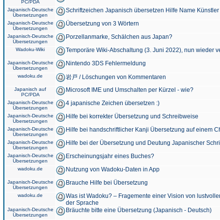
PC/PDA
Japanisch-Deutsche
Schriftzeichen Japanisch übersetzen Hilfe Name Künstler
Übersetzungen
Japanisch-Deutsche
Übersetzung von 3 Wörtern
Übersetzungen
Japanisch-Deutsche
Porzellanmarke, Schälchen aus Japan?
Übersetzungen
Wadoku-Wiki
Temporäre Wiki-Abschaltung (3. Juni 2022), nun wieder v
Japanisch-Deutsche
Nintendo 3DS Fehlermeldung
Übersetzungen
wadoku.de
岩戸 / Löschungen von Kommentaren
Japanisch auf
Microsoft IME und Umschalten per Kürzel - wie?
PC/PDA
Japanisch-Deutsche
4 japanische Zeichen übersetzen :)
Übersetzungen
Japanisch-Deutsche
Hilfe bei korrekter Übersetzung und Schreibweise
Übersetzungen
Japanisch-Deutsche
Hilfe bei handschriftlicher Kanji Übersetzung auf einem 
Übersetzungen
Japanisch-Deutsche
Hilfe bei der Übersetzung und Deutung Japanischer Schri
Übersetzungen
Japanisch-Deutsche
Erscheinungsjahr eines Buches?
Übersetzungen
wadoku.de
Nutzung von Wadoku-Daten in App
Japanisch-Deutsche
Brauche Hilfe bei Übersetzung
Übersetzungen
wadoku.de
Was ist Wadoku? – Fragemente einer Vision von lustvoll
der Sprache
Japanisch-Deutsche
Bräuchte bitte eine Übersetzung (Japanisch - Deutsch)
Übersetzungen