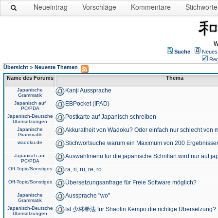
Neueintrag
Vorschläge
Kommentare
Stichworte
W
Suche
Neues
Reg
»
Übersicht
Neueste Themen
Name des Forums
Thema
Japanische
Kanji Aussprache
Grammatik
Japanisch auf
EBPocket (IPAD)
PC/PDA
Japanisch-Deutsche
Postkarte auf Japanisch schreiben
Übersetzungen
Japanische
Akkuratheit von Wadoku? Oder einfach nur schlecht von m
Grammatik
wadoku.de
Stichwortsuche warum ein Maximum von 200 Ergebnisse
Japanisch auf
Auswahlmenü für die japanische Schriftart wird nur auf j
PC/PDA
Off-Topic/Sonstiges
ra, ri, ru, re, ro
Off-Topic/Sonstiges
Übersetzungsanfrage für Freie Software möglich?
Japanische
Aussprache "wo"
Grammatik
Japanisch-Deutsche
Ist 少林拳法 für Shaolin Kempo die richtige Übersetzung?
Übersetzungen