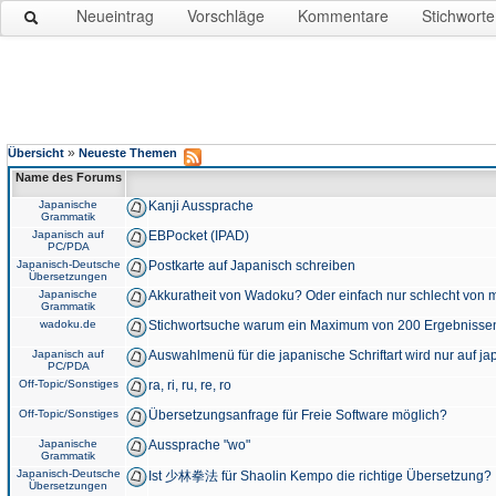
Neueintrag
Vorschläge
Kommentare
Stichworte
»
Übersicht
Neueste Themen
Name des Forums
Japanische
Kanji Aussprache
Grammatik
Japanisch auf
EBPocket (IPAD)
PC/PDA
Japanisch-Deutsche
Postkarte auf Japanisch schreiben
Übersetzungen
Japanische
Akkuratheit von Wadoku? Oder einfach nur schlecht von m
Grammatik
wadoku.de
Stichwortsuche warum ein Maximum von 200 Ergebnisse
Japanisch auf
Auswahlmenü für die japanische Schriftart wird nur auf j
PC/PDA
Off-Topic/Sonstiges
ra, ri, ru, re, ro
Off-Topic/Sonstiges
Übersetzungsanfrage für Freie Software möglich?
Japanische
Aussprache "wo"
Grammatik
Japanisch-Deutsche
Ist 少林拳法 für Shaolin Kempo die richtige Übersetzung?
Übersetzungen