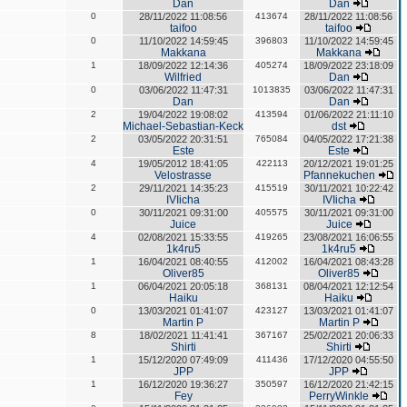
Dan
Dan
0
28/11/2022 11:08:56
413674
28/11/2022 11:08:56
taifoo
taifoo
0
11/10/2022 14:59:45
396803
11/10/2022 14:59:45
Makkana
Makkana
1
18/09/2022 12:14:36
405274
18/09/2022 23:18:09
Wilfried
Dan
0
03/06/2022 11:47:31
1013835
03/06/2022 11:47:31
Dan
Dan
2
19/04/2022 19:08:02
413594
01/06/2022 21:11:10
Michael-Sebastian-Keck
dst
2
03/05/2022 20:31:51
765084
04/05/2022 17:21:38
Este
Este
4
19/05/2012 18:41:05
422113
20/12/2021 19:01:25
Velostrasse
Pfannekuchen
2
29/11/2021 14:35:23
415519
30/11/2021 10:22:42
IVIicha
IVIicha
0
30/11/2021 09:31:00
405575
30/11/2021 09:31:00
Juice
Juice
4
02/08/2021 15:33:55
419265
23/08/2021 16:06:55
1k4ru5
1k4ru5
1
16/04/2021 08:40:55
412002
16/04/2021 08:43:28
Oliver85
Oliver85
1
06/04/2021 20:05:18
368131
08/04/2021 12:12:54
Haiku
Haiku
0
13/03/2021 01:41:07
423127
13/03/2021 01:41:07
Martin P
Martin P
8
18/02/2021 11:41:41
367167
25/02/2021 20:06:33
Shirti
Shirti
1
15/12/2020 07:49:09
411436
17/12/2020 04:55:50
JPP
JPP
1
16/12/2020 19:36:27
350597
16/12/2020 21:42:15
Fey
PerryWinkle