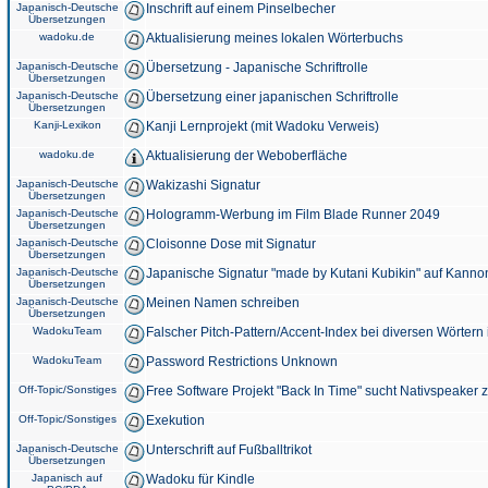
Japanisch-Deutsche
Inschrift auf einem Pinselbecher
Übersetzungen
wadoku.de
Aktualisierung meines lokalen Wörterbuchs
Japanisch-Deutsche
Übersetzung - Japanische Schriftrolle
Übersetzungen
Japanisch-Deutsche
Übersetzung einer japanischen Schriftrolle
Übersetzungen
Kanji-Lexikon
Kanji Lernprojekt (mit Wadoku Verweis)
wadoku.de
Aktualisierung der Weboberfläche
Japanisch-Deutsche
Wakizashi Signatur
Übersetzungen
Japanisch-Deutsche
Hologramm-Werbung im Film Blade Runner 2049
Übersetzungen
Japanisch-Deutsche
Cloisonne Dose mit Signatur
Übersetzungen
Japanisch-Deutsche
Japanische Signatur "made by Kutani Kubikin" auf Kanno
Übersetzungen
Japanisch-Deutsche
Meinen Namen schreiben
Übersetzungen
WadokuTeam
Falscher Pitch-Pattern/Accent-Index bei diversen Wörtern
WadokuTeam
Password Restrictions Unknown
Off-Topic/Sonstiges
Free Software Projekt "Back In Time" sucht Nativspeaker
Off-Topic/Sonstiges
Exekution
Japanisch-Deutsche
Unterschrift auf Fußballtrikot
Übersetzungen
Japanisch auf
Wadoku für Kindle