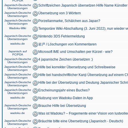
PC/PDA
Japanisch-Deutsche
Schriftzeichen Japanisch übersetzen Hilfe Name Künstler
Übersetzungen
Japanisch-Deutsche
Übersetzung von 3 Wörtern
Übersetzungen
Japanisch-Deutsche
Porzellanmarke, Schälchen aus Japan?
Übersetzungen
Wadoku-Wiki
Temporäre Wiki-Abschaltung (3. Juni 2022), nun wieder v
Japanisch-Deutsche
Nintendo 3DS Fehlermeldung
Übersetzungen
wadoku.de
岩戸 / Löschungen von Kommentaren
Japanisch auf
Microsoft IME und Umschalten per Kürzel - wie?
PC/PDA
Japanisch-Deutsche
4 japanische Zeichen übersetzen :)
Übersetzungen
Japanisch-Deutsche
Hilfe bei korrekter Übersetzung und Schreibweise
Übersetzungen
Japanisch-Deutsche
Hilfe bei handschriftlicher Kanji Übersetzung auf einem 
Übersetzungen
Japanisch-Deutsche
Hilfe bei der Übersetzung und Deutung Japanischer Schri
Übersetzungen
Japanisch-Deutsche
Erscheinungsjahr eines Buches?
Übersetzungen
wadoku.de
Nutzung von Wadoku-Daten in App
Japanisch-Deutsche
Brauche Hilfe bei Übersetzung
Übersetzungen
wadoku.de
Was ist Wadoku? – Fragemente einer Vision von lustvoll
Japanisch-Deutsche
Bräuchte bitte eine Übersetzung (Japanisch - Deutsch)
Übersetzungen