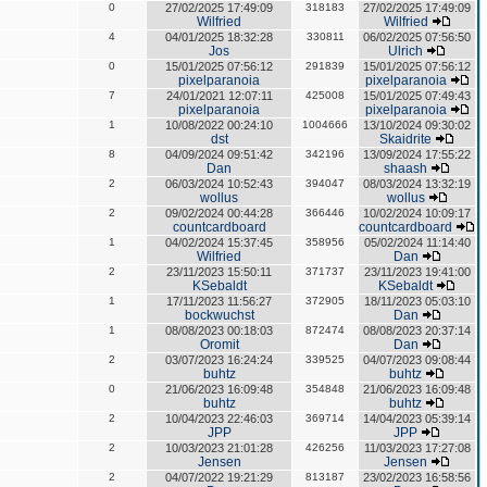
0
27/02/2025 17:49:09
318183
27/02/2025 17:49:09
Wilfried
Wilfried
4
04/01/2025 18:32:28
330811
06/02/2025 07:56:50
Jos
Ulrich
0
15/01/2025 07:56:12
291839
15/01/2025 07:56:12
pixelparanoia
pixelparanoia
7
24/01/2021 12:07:11
425008
15/01/2025 07:49:43
pixelparanoia
pixelparanoia
1
10/08/2022 00:24:10
1004666
13/10/2024 09:30:02
dst
Skaidrite
8
04/09/2024 09:51:42
342196
13/09/2024 17:55:22
Dan
shaash
2
06/03/2024 10:52:43
394047
08/03/2024 13:32:19
wollus
wollus
2
09/02/2024 00:44:28
366446
10/02/2024 10:09:17
countcardboard
countcardboard
1
04/02/2024 15:37:45
358956
05/02/2024 11:14:40
Wilfried
Dan
2
23/11/2023 15:50:11
371737
23/11/2023 19:41:00
KSebaldt
KSebaldt
1
17/11/2023 11:56:27
372905
18/11/2023 05:03:10
bockwuchst
Dan
1
08/08/2023 00:18:03
872474
08/08/2023 20:37:14
Oromit
Dan
2
03/07/2023 16:24:24
339525
04/07/2023 09:08:44
buhtz
buhtz
0
21/06/2023 16:09:48
354848
21/06/2023 16:09:48
buhtz
buhtz
2
10/04/2023 22:46:03
369714
14/04/2023 05:39:14
JPP
JPP
2
10/03/2023 21:01:28
426256
11/03/2023 17:27:08
Jensen
Jensen
2
04/07/2022 19:21:29
813187
23/02/2023 16:58:56