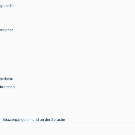
 gesucht
erfügbar
Chashaku
ftzeichen
en Spaziergängen in und an der Sprache