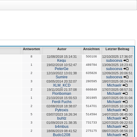
Antworten
Autor
Ansichten
Letzter Beitrag
8
11/08/2018 15:14:31
500106
12/10/2025 17:36:07
Kequ
suboceva
1
19/02/2018 10:52:47
489784
13/09/2025 18:23:41
PeterGe
suboceva
2
12/10/2022 13:01:38
635826
12/09/2025 20:06:51
Sumire
suboceva
3
03/05/2014 20:32:07
280595
18/07/2025 08:24:44
XLM_KCD
Michaelr
2
19/11/2020 21:37:08
666849
17/07/2025 08:57:31
Floriboman
Michaelr
1
21/10/2018 15:55:53
301995
16/07/2025 09:31:04
Ferdi Fuchs
Michaelr
2
02/08/2018 18:38:07
514701
15/07/2025 10:16:50
Pytroxis
Michaelr
5
03/07/2023 16:26:34
514594
14/07/2025 08:45:00
buhtz
Michaelr
3
01/09/2019 21:38:35
731733
12/07/2025 09:22:53
b4mbus
Michaelr
2
18/06/2019 08:41:52
275175
08/07/2025 08:56:19
Budo1208
Michaelr