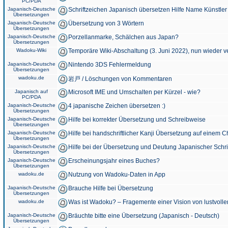
PC/PDA
Japanisch-Deutsche
Schriftzeichen Japanisch übersetzen Hilfe Name Künstler
Übersetzungen
Japanisch-Deutsche
Übersetzung von 3 Wörtern
Übersetzungen
Japanisch-Deutsche
Porzellanmarke, Schälchen aus Japan?
Übersetzungen
Wadoku-Wiki
Temporäre Wiki-Abschaltung (3. Juni 2022), nun wieder v
Japanisch-Deutsche
Nintendo 3DS Fehlermeldung
Übersetzungen
wadoku.de
岩戸 / Löschungen von Kommentaren
Japanisch auf
Microsoft IME und Umschalten per Kürzel - wie?
PC/PDA
Japanisch-Deutsche
4 japanische Zeichen übersetzen :)
Übersetzungen
Japanisch-Deutsche
Hilfe bei korrekter Übersetzung und Schreibweise
Übersetzungen
Japanisch-Deutsche
Hilfe bei handschriftlicher Kanji Übersetzung auf einem 
Übersetzungen
Japanisch-Deutsche
Hilfe bei der Übersetzung und Deutung Japanischer Schri
Übersetzungen
Japanisch-Deutsche
Erscheinungsjahr eines Buches?
Übersetzungen
wadoku.de
Nutzung von Wadoku-Daten in App
Japanisch-Deutsche
Brauche Hilfe bei Übersetzung
Übersetzungen
wadoku.de
Was ist Wadoku? – Fragemente einer Vision von lustvoll
Japanisch-Deutsche
Bräuchte bitte eine Übersetzung (Japanisch - Deutsch)
Übersetzungen