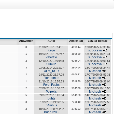
Antworten
Autor
Ansichten
Letzter Beitrag
8
11/08/2018 15:14:31
499944
12/10/2025 17:36:07
Kequ
suboceva
1
19/02/2018 10:52:47
489639
13/09/2025 18:23:41
PeterGe
suboceva
2
12/10/2022 13:01:38
635604
12/09/2025 20:06:51
Sumire
suboceva
3
03/05/2014 20:32:07
280464
18/07/2025 08:24:44
XLM_KCD
Michaelr
2
19/11/2020 21:37:08
666631
17/07/2025 08:57:31
Floriboman
Michaelr
1
21/10/2018 15:55:53
301920
16/07/2025 09:31:04
Ferdi Fuchs
Michaelr
2
02/08/2018 18:38:07
514570
15/07/2025 10:16:50
Pytroxis
Michaelr
5
03/07/2023 16:26:34
514528
14/07/2025 08:45:00
buhtz
Michaelr
3
01/09/2019 21:38:35
731640
12/07/2025 09:22:53
b4mbus
Michaelr
2
18/06/2019 08:41:52
275123
08/07/2025 08:56:19
Budo1208
Michaelr