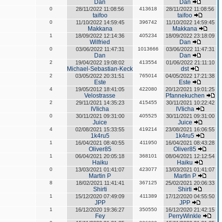
Dan
Dan
0
28/11/2022 11:08:56
413618
28/11/2022 11:08:56
taifoo
taifoo
0
11/10/2022 14:59:45
396742
11/10/2022 14:59:45
Makkana
Makkana
1
18/09/2022 12:14:36
405234
18/09/2022 23:18:09
Wilfried
Dan
0
03/06/2022 11:47:31
1013666
03/06/2022 11:47:31
Dan
Dan
2
19/04/2022 19:08:02
413554
01/06/2022 21:11:10
Michael-Sebastian-Keck
dst
2
03/05/2022 20:31:51
765014
04/05/2022 17:21:38
Este
Este
4
19/05/2012 18:41:05
422080
20/12/2021 19:01:25
Velostrasse
Pfannekuchen
2
29/11/2021 14:35:23
415455
30/11/2021 10:22:42
IVIicha
IVIicha
0
30/11/2021 09:31:00
405525
30/11/2021 09:31:00
Juice
Juice
4
02/08/2021 15:33:55
419214
23/08/2021 16:06:55
1k4ru5
1k4ru5
1
16/04/2021 08:40:55
411950
16/04/2021 08:43:28
Oliver85
Oliver85
1
06/04/2021 20:05:18
368101
08/04/2021 12:12:54
Haiku
Haiku
0
13/03/2021 01:41:07
423077
13/03/2021 01:41:07
Martin P
Martin P
8
18/02/2021 11:41:41
367125
25/02/2021 20:06:33
Shirti
Shirti
1
15/12/2020 07:49:09
411389
17/12/2020 04:55:50
JPP
JPP
1
16/12/2020 19:36:27
350550
16/12/2020 21:42:15
Fey
PerryWinkle