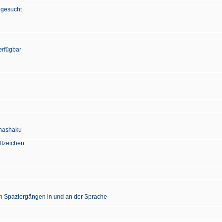
 gesucht
erfügbar
Chashaku
ftzeichen
en Spaziergängen in und an der Sprache