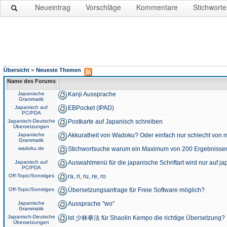
Neueintrag
Vorschläge
Kommentare
Stichworte
»
Übersicht
Neueste Themen
Name des Forums
Japanische
Kanji Aussprache
Grammatik
Japanisch auf
EBPocket (IPAD)
PC/PDA
Japanisch-Deutsche
Postkarte auf Japanisch schreiben
Übersetzungen
Japanische
Akkuratheit von Wadoku? Oder einfach nur schlecht von m
Grammatik
wadoku.de
Stichwortsuche warum ein Maximum von 200 Ergebnisse
Japanisch auf
Auswahlmenü für die japanische Schriftart wird nur auf j
PC/PDA
Off-Topic/Sonstiges
ra, ri, ru, re, ro
Off-Topic/Sonstiges
Übersetzungsanfrage für Freie Software möglich?
Japanische
Aussprache "wo"
Grammatik
Japanisch-Deutsche
Ist 少林拳法 für Shaolin Kempo die richtige Übersetzung?
Übersetzungen