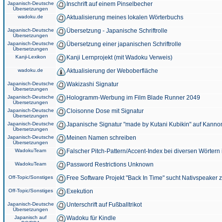
Japanisch-Deutsche
Inschrift auf einem Pinselbecher
Übersetzungen
wadoku.de
Aktualisierung meines lokalen Wörterbuchs
Japanisch-Deutsche
Übersetzung - Japanische Schriftrolle
Übersetzungen
Japanisch-Deutsche
Übersetzung einer japanischen Schriftrolle
Übersetzungen
Kanji-Lexikon
Kanji Lernprojekt (mit Wadoku Verweis)
wadoku.de
Aktualisierung der Weboberfläche
Japanisch-Deutsche
Wakizashi Signatur
Übersetzungen
Japanisch-Deutsche
Hologramm-Werbung im Film Blade Runner 2049
Übersetzungen
Japanisch-Deutsche
Cloisonne Dose mit Signatur
Übersetzungen
Japanisch-Deutsche
Japanische Signatur "made by Kutani Kubikin" auf Kanno
Übersetzungen
Japanisch-Deutsche
Meinen Namen schreiben
Übersetzungen
WadokuTeam
Falscher Pitch-Pattern/Accent-Index bei diversen Wörtern
WadokuTeam
Password Restrictions Unknown
Off-Topic/Sonstiges
Free Software Projekt "Back In Time" sucht Nativspeaker
Off-Topic/Sonstiges
Exekution
Japanisch-Deutsche
Unterschrift auf Fußballtrikot
Übersetzungen
Japanisch auf
Wadoku für Kindle