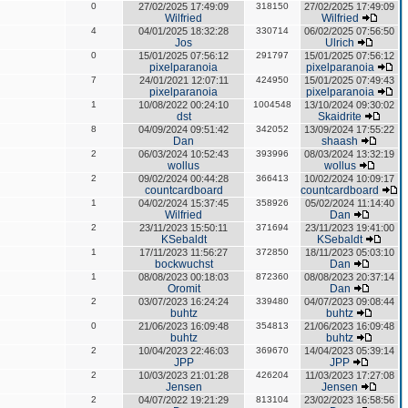
0
27/02/2025 17:49:09
318150
27/02/2025 17:49:09
Wilfried
Wilfried
4
04/01/2025 18:32:28
330714
06/02/2025 07:56:50
Jos
Ulrich
0
15/01/2025 07:56:12
291797
15/01/2025 07:56:12
pixelparanoia
pixelparanoia
7
24/01/2021 12:07:11
424950
15/01/2025 07:49:43
pixelparanoia
pixelparanoia
1
10/08/2022 00:24:10
1004548
13/10/2024 09:30:02
dst
Skaidrite
8
04/09/2024 09:51:42
342052
13/09/2024 17:55:22
Dan
shaash
2
06/03/2024 10:52:43
393996
08/03/2024 13:32:19
wollus
wollus
2
09/02/2024 00:44:28
366413
10/02/2024 10:09:17
countcardboard
countcardboard
1
04/02/2024 15:37:45
358926
05/02/2024 11:14:40
Wilfried
Dan
2
23/11/2023 15:50:11
371694
23/11/2023 19:41:00
KSebaldt
KSebaldt
1
17/11/2023 11:56:27
372850
18/11/2023 05:03:10
bockwuchst
Dan
1
08/08/2023 00:18:03
872360
08/08/2023 20:37:14
Oromit
Dan
2
03/07/2023 16:24:24
339480
04/07/2023 09:08:44
buhtz
buhtz
0
21/06/2023 16:09:48
354813
21/06/2023 16:09:48
buhtz
buhtz
2
10/04/2023 22:46:03
369670
14/04/2023 05:39:14
JPP
JPP
2
10/03/2023 21:01:28
426204
11/03/2023 17:27:08
Jensen
Jensen
2
04/07/2022 19:21:29
813104
23/02/2023 16:58:56