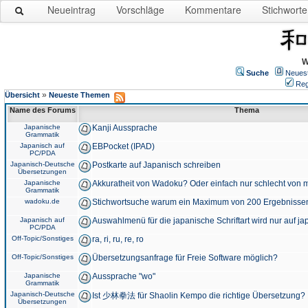
Neueintrag
Vorschläge
Kommentare
Stichworte
W
Suche
Neues
Reg
»
Übersicht
Neueste Themen
Name des Forums
Thema
Japanische
Kanji Aussprache
Grammatik
Japanisch auf
EBPocket (IPAD)
PC/PDA
Japanisch-Deutsche
Postkarte auf Japanisch schreiben
Übersetzungen
Japanische
Akkuratheit von Wadoku? Oder einfach nur schlecht von m
Grammatik
wadoku.de
Stichwortsuche warum ein Maximum von 200 Ergebnisse
Japanisch auf
Auswahlmenü für die japanische Schriftart wird nur auf j
PC/PDA
Off-Topic/Sonstiges
ra, ri, ru, re, ro
Off-Topic/Sonstiges
Übersetzungsanfrage für Freie Software möglich?
Japanische
Aussprache "wo"
Grammatik
Japanisch-Deutsche
Ist 少林拳法 für Shaolin Kempo die richtige Übersetzung?
Übersetzungen