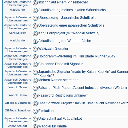
Japanisch-Deutsche
Inschrift auf einem Pinselbecher
Übersetzungen
wadoku.de
Aktualisierung meines lokalen Wörterbuchs
Japanisch-Deutsche
Übersetzung - Japanische Schriftrolle
Übersetzungen
Japanisch-Deutsche
Übersetzung einer japanischen Schriftrolle
Übersetzungen
Kanji-Lexikon
Kanji Lernprojekt (mit Wadoku Verweis)
wadoku.de
Aktualisierung der Weboberfläche
Japanisch-Deutsche
Wakizashi Signatur
Übersetzungen
Japanisch-Deutsche
Hologramm-Werbung im Film Blade Runner 2049
Übersetzungen
Japanisch-Deutsche
Cloisonne Dose mit Signatur
Übersetzungen
Japanisch-Deutsche
Japanische Signatur "made by Kutani Kubikin" auf Kanno
Übersetzungen
"Kubikin"?
Japanisch-Deutsche
Meinen Namen schreiben
Übersetzungen
WadokuTeam
Falscher Pitch-Pattern/Accent-Index bei diversen Wörtern
WadokuTeam
Password Restrictions Unknown
Off-Topic/Sonstiges
Free Software Projekt "Back In Time" sucht Nativspeaker
Off-Topic/Sonstiges
Exekution
Japanisch-Deutsche
Unterschrift auf Fußballtrikot
Übersetzungen
Japanisch auf
Wadoku für Kindle