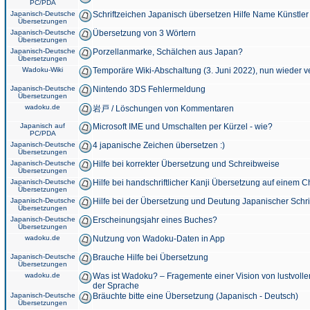
PC/PDA
Japanisch-Deutsche
Schriftzeichen Japanisch übersetzen Hilfe Name Künstler
Übersetzungen
Japanisch-Deutsche
Übersetzung von 3 Wörtern
Übersetzungen
Japanisch-Deutsche
Porzellanmarke, Schälchen aus Japan?
Übersetzungen
Wadoku-Wiki
Temporäre Wiki-Abschaltung (3. Juni 2022), nun wieder v
Japanisch-Deutsche
Nintendo 3DS Fehlermeldung
Übersetzungen
wadoku.de
岩戸 / Löschungen von Kommentaren
Japanisch auf
Microsoft IME und Umschalten per Kürzel - wie?
PC/PDA
Japanisch-Deutsche
4 japanische Zeichen übersetzen :)
Übersetzungen
Japanisch-Deutsche
Hilfe bei korrekter Übersetzung und Schreibweise
Übersetzungen
Japanisch-Deutsche
Hilfe bei handschriftlicher Kanji Übersetzung auf einem 
Übersetzungen
Japanisch-Deutsche
Hilfe bei der Übersetzung und Deutung Japanischer Schri
Übersetzungen
Japanisch-Deutsche
Erscheinungsjahr eines Buches?
Übersetzungen
wadoku.de
Nutzung von Wadoku-Daten in App
Japanisch-Deutsche
Brauche Hilfe bei Übersetzung
Übersetzungen
wadoku.de
Was ist Wadoku? – Fragemente einer Vision von lustvoll
der Sprache
Japanisch-Deutsche
Bräuchte bitte eine Übersetzung (Japanisch - Deutsch)
Übersetzungen