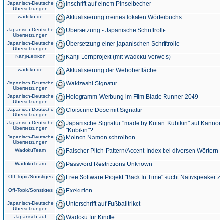
Japanisch-Deutsche
Inschrift auf einem Pinselbecher
Übersetzungen
wadoku.de
Aktualisierung meines lokalen Wörterbuchs
Japanisch-Deutsche
Übersetzung - Japanische Schriftrolle
Übersetzungen
Japanisch-Deutsche
Übersetzung einer japanischen Schriftrolle
Übersetzungen
Kanji-Lexikon
Kanji Lernprojekt (mit Wadoku Verweis)
wadoku.de
Aktualisierung der Weboberfläche
Japanisch-Deutsche
Wakizashi Signatur
Übersetzungen
Japanisch-Deutsche
Hologramm-Werbung im Film Blade Runner 2049
Übersetzungen
Japanisch-Deutsche
Cloisonne Dose mit Signatur
Übersetzungen
Japanisch-Deutsche
Japanische Signatur "made by Kutani Kubikin" auf Kanno
Übersetzungen
"Kubikin"?
Japanisch-Deutsche
Meinen Namen schreiben
Übersetzungen
WadokuTeam
Falscher Pitch-Pattern/Accent-Index bei diversen Wörtern
WadokuTeam
Password Restrictions Unknown
Off-Topic/Sonstiges
Free Software Projekt "Back In Time" sucht Nativspeaker
Off-Topic/Sonstiges
Exekution
Japanisch-Deutsche
Unterschrift auf Fußballtrikot
Übersetzungen
Japanisch auf
Wadoku für Kindle