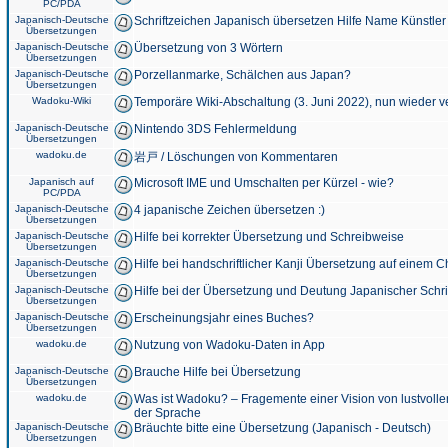
PC/PDA
Japanisch-Deutsche
Schriftzeichen Japanisch übersetzen Hilfe Name Künstler
Übersetzungen
Japanisch-Deutsche
Übersetzung von 3 Wörtern
Übersetzungen
Japanisch-Deutsche
Porzellanmarke, Schälchen aus Japan?
Übersetzungen
Wadoku-Wiki
Temporäre Wiki-Abschaltung (3. Juni 2022), nun wieder v
Japanisch-Deutsche
Nintendo 3DS Fehlermeldung
Übersetzungen
wadoku.de
岩戸 / Löschungen von Kommentaren
Japanisch auf
Microsoft IME und Umschalten per Kürzel - wie?
PC/PDA
Japanisch-Deutsche
4 japanische Zeichen übersetzen :)
Übersetzungen
Japanisch-Deutsche
Hilfe bei korrekter Übersetzung und Schreibweise
Übersetzungen
Japanisch-Deutsche
Hilfe bei handschriftlicher Kanji Übersetzung auf einem 
Übersetzungen
Japanisch-Deutsche
Hilfe bei der Übersetzung und Deutung Japanischer Schri
Übersetzungen
Japanisch-Deutsche
Erscheinungsjahr eines Buches?
Übersetzungen
wadoku.de
Nutzung von Wadoku-Daten in App
Japanisch-Deutsche
Brauche Hilfe bei Übersetzung
Übersetzungen
wadoku.de
Was ist Wadoku? – Fragemente einer Vision von lustvoll
der Sprache
Japanisch-Deutsche
Bräuchte bitte eine Übersetzung (Japanisch - Deutsch)
Übersetzungen