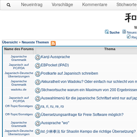
Neueintrag
Vorschläge
Kommentare
Stichworte
W
Suche
Neues
Reg
»
Übersicht
Neueste Themen
Name des Forums
Thema
Japanische
Kanji Aussprache
Grammatik
Japanisch auf
EBPocket (IPAD)
PC/PDA
Japanisch-Deutsche
Postkarte auf Japanisch schreiben
Übersetzungen
Japanische
Akkuratheit von Wadoku? Oder einfach nur schlecht von m
Grammatik
wadoku.de
Stichwortsuche warum ein Maximum von 200 Ergebnisse
Japanisch auf
Auswahlmenü für die japanische Schriftart wird nur auf j
PC/PDA
Off-Topic/Sonstiges
ra, ri, ru, re, ro
Off-Topic/Sonstiges
Übersetzungsanfrage für Freie Software möglich?
Japanische
Aussprache "wo"
Grammatik
Japanisch-Deutsche
Ist 少林拳法 für Shaolin Kempo die richtige Übersetzung?
Übersetzungen