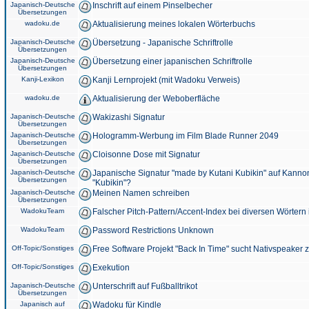
Japanisch-Deutsche
Inschrift auf einem Pinselbecher
Übersetzungen
wadoku.de
Aktualisierung meines lokalen Wörterbuchs
Japanisch-Deutsche
Übersetzung - Japanische Schriftrolle
Übersetzungen
Japanisch-Deutsche
Übersetzung einer japanischen Schriftrolle
Übersetzungen
Kanji-Lexikon
Kanji Lernprojekt (mit Wadoku Verweis)
wadoku.de
Aktualisierung der Weboberfläche
Japanisch-Deutsche
Wakizashi Signatur
Übersetzungen
Japanisch-Deutsche
Hologramm-Werbung im Film Blade Runner 2049
Übersetzungen
Japanisch-Deutsche
Cloisonne Dose mit Signatur
Übersetzungen
Japanisch-Deutsche
Japanische Signatur "made by Kutani Kubikin" auf Kanno
Übersetzungen
"Kubikin"?
Japanisch-Deutsche
Meinen Namen schreiben
Übersetzungen
WadokuTeam
Falscher Pitch-Pattern/Accent-Index bei diversen Wörtern
WadokuTeam
Password Restrictions Unknown
Off-Topic/Sonstiges
Free Software Projekt "Back In Time" sucht Nativspeaker
Off-Topic/Sonstiges
Exekution
Japanisch-Deutsche
Unterschrift auf Fußballtrikot
Übersetzungen
Japanisch auf
Wadoku für Kindle