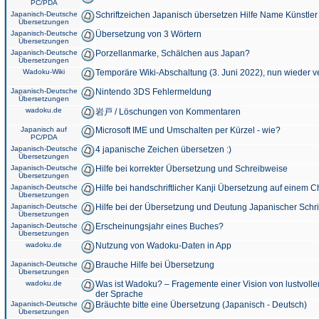
PC/PDA
Japanisch-Deutsche
Schriftzeichen Japanisch übersetzen Hilfe Name Künstler
Übersetzungen
Japanisch-Deutsche
Übersetzung von 3 Wörtern
Übersetzungen
Japanisch-Deutsche
Porzellanmarke, Schälchen aus Japan?
Übersetzungen
Wadoku-Wiki
Temporäre Wiki-Abschaltung (3. Juni 2022), nun wieder v
Japanisch-Deutsche
Nintendo 3DS Fehlermeldung
Übersetzungen
wadoku.de
岩戸 / Löschungen von Kommentaren
Japanisch auf
Microsoft IME und Umschalten per Kürzel - wie?
PC/PDA
Japanisch-Deutsche
4 japanische Zeichen übersetzen :)
Übersetzungen
Japanisch-Deutsche
Hilfe bei korrekter Übersetzung und Schreibweise
Übersetzungen
Japanisch-Deutsche
Hilfe bei handschriftlicher Kanji Übersetzung auf einem 
Übersetzungen
Japanisch-Deutsche
Hilfe bei der Übersetzung und Deutung Japanischer Schri
Übersetzungen
Japanisch-Deutsche
Erscheinungsjahr eines Buches?
Übersetzungen
wadoku.de
Nutzung von Wadoku-Daten in App
Japanisch-Deutsche
Brauche Hilfe bei Übersetzung
Übersetzungen
wadoku.de
Was ist Wadoku? – Fragemente einer Vision von lustvoll
der Sprache
Japanisch-Deutsche
Bräuchte bitte eine Übersetzung (Japanisch - Deutsch)
Übersetzungen