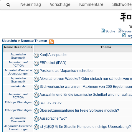
Neueintrag
Vorschläge
Kommentare
Stichworte
W
Suche
Neues
Reg
»
Übersicht
Neueste Themen
Name des Forums
Thema
Japanische
Kanji Aussprache
Grammatik
Japanisch auf
EBPocket (IPAD)
PC/PDA
Japanisch-Deutsche
Postkarte auf Japanisch schreiben
Übersetzungen
Japanische
Akkuratheit von Wadoku? Oder einfach nur schlecht von m
Grammatik
wadoku.de
Stichwortsuche warum ein Maximum von 200 Ergebnisse
Japanisch auf
Auswahlmenü für die japanische Schriftart wird nur auf j
PC/PDA
Off-Topic/Sonstiges
ra, ri, ru, re, ro
Off-Topic/Sonstiges
Übersetzungsanfrage für Freie Software möglich?
Japanische
Aussprache "wo"
Grammatik
Japanisch-Deutsche
Ist 少林拳法 für Shaolin Kempo die richtige Übersetzung?
Übersetzungen