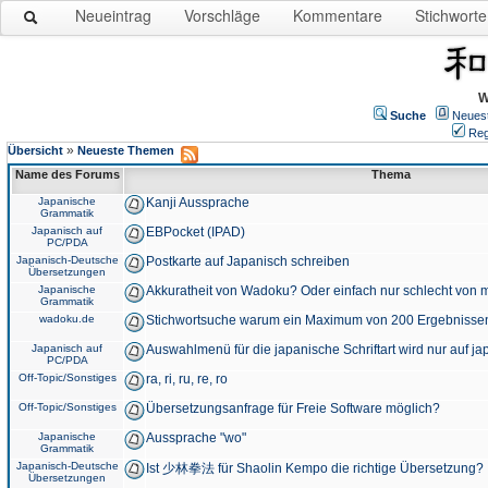
Neueintrag
Vorschläge
Kommentare
Stichworte
W
Suche
Neues
Reg
»
Übersicht
Neueste Themen
Name des Forums
Thema
Japanische
Kanji Aussprache
Grammatik
Japanisch auf
EBPocket (IPAD)
PC/PDA
Japanisch-Deutsche
Postkarte auf Japanisch schreiben
Übersetzungen
Japanische
Akkuratheit von Wadoku? Oder einfach nur schlecht von m
Grammatik
wadoku.de
Stichwortsuche warum ein Maximum von 200 Ergebnisse
Japanisch auf
Auswahlmenü für die japanische Schriftart wird nur auf j
PC/PDA
Off-Topic/Sonstiges
ra, ri, ru, re, ro
Off-Topic/Sonstiges
Übersetzungsanfrage für Freie Software möglich?
Japanische
Aussprache "wo"
Grammatik
Japanisch-Deutsche
Ist 少林拳法 für Shaolin Kempo die richtige Übersetzung?
Übersetzungen