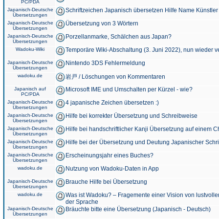
PC/PDA
Japanisch-Deutsche
Schriftzeichen Japanisch übersetzen Hilfe Name Künstler
Übersetzungen
Japanisch-Deutsche
Übersetzung von 3 Wörtern
Übersetzungen
Japanisch-Deutsche
Porzellanmarke, Schälchen aus Japan?
Übersetzungen
Wadoku-Wiki
Temporäre Wiki-Abschaltung (3. Juni 2022), nun wieder v
Japanisch-Deutsche
Nintendo 3DS Fehlermeldung
Übersetzungen
wadoku.de
岩戸 / Löschungen von Kommentaren
Japanisch auf
Microsoft IME und Umschalten per Kürzel - wie?
PC/PDA
Japanisch-Deutsche
4 japanische Zeichen übersetzen :)
Übersetzungen
Japanisch-Deutsche
Hilfe bei korrekter Übersetzung und Schreibweise
Übersetzungen
Japanisch-Deutsche
Hilfe bei handschriftlicher Kanji Übersetzung auf einem 
Übersetzungen
Japanisch-Deutsche
Hilfe bei der Übersetzung und Deutung Japanischer Schri
Übersetzungen
Japanisch-Deutsche
Erscheinungsjahr eines Buches?
Übersetzungen
wadoku.de
Nutzung von Wadoku-Daten in App
Japanisch-Deutsche
Brauche Hilfe bei Übersetzung
Übersetzungen
wadoku.de
Was ist Wadoku? – Fragemente einer Vision von lustvoll
der Sprache
Japanisch-Deutsche
Bräuchte bitte eine Übersetzung (Japanisch - Deutsch)
Übersetzungen