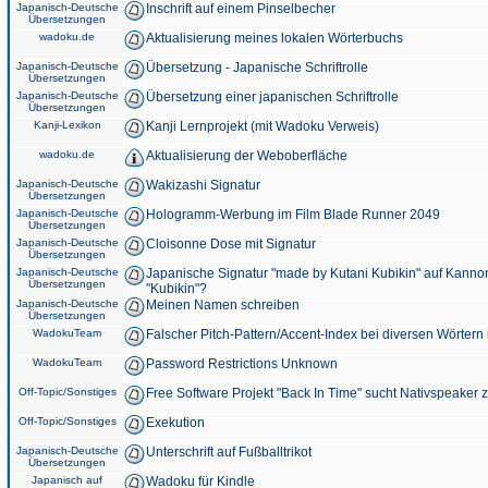
Japanisch-Deutsche
Inschrift auf einem Pinselbecher
Übersetzungen
wadoku.de
Aktualisierung meines lokalen Wörterbuchs
Japanisch-Deutsche
Übersetzung - Japanische Schriftrolle
Übersetzungen
Japanisch-Deutsche
Übersetzung einer japanischen Schriftrolle
Übersetzungen
Kanji-Lexikon
Kanji Lernprojekt (mit Wadoku Verweis)
wadoku.de
Aktualisierung der Weboberfläche
Japanisch-Deutsche
Wakizashi Signatur
Übersetzungen
Japanisch-Deutsche
Hologramm-Werbung im Film Blade Runner 2049
Übersetzungen
Japanisch-Deutsche
Cloisonne Dose mit Signatur
Übersetzungen
Japanisch-Deutsche
Japanische Signatur "made by Kutani Kubikin" auf Kanno
Übersetzungen
"Kubikin"?
Japanisch-Deutsche
Meinen Namen schreiben
Übersetzungen
WadokuTeam
Falscher Pitch-Pattern/Accent-Index bei diversen Wörtern
WadokuTeam
Password Restrictions Unknown
Off-Topic/Sonstiges
Free Software Projekt "Back In Time" sucht Nativspeaker
Off-Topic/Sonstiges
Exekution
Japanisch-Deutsche
Unterschrift auf Fußballtrikot
Übersetzungen
Japanisch auf
Wadoku für Kindle