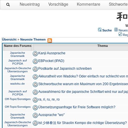
Neueintrag
Vorschläge
Kommentare
Stichworte
W
Suche
Neues
Reg
»
Übersicht
Neueste Themen
Name des Forums
Thema
Japanische
Kanji Aussprache
Grammatik
Japanisch auf
EBPocket (IPAD)
PC/PDA
Japanisch-Deutsche
Postkarte auf Japanisch schreiben
Übersetzungen
Japanische
Akkuratheit von Wadoku? Oder einfach nur schlecht von m
Grammatik
wadoku.de
Stichwortsuche warum ein Maximum von 200 Ergebnisse
Japanisch auf
Auswahlmenü für die japanische Schriftart wird nur auf j
PC/PDA
Off-Topic/Sonstiges
ra, ri, ru, re, ro
Off-Topic/Sonstiges
Übersetzungsanfrage für Freie Software möglich?
Japanische
Aussprache "wo"
Grammatik
Japanisch-Deutsche
Ist 少林拳法 für Shaolin Kempo die richtige Übersetzung?
Übersetzungen