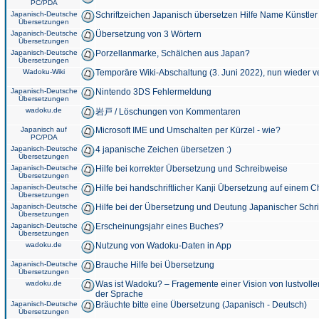
PC/PDA
Japanisch-Deutsche
Schriftzeichen Japanisch übersetzen Hilfe Name Künstler
Übersetzungen
Japanisch-Deutsche
Übersetzung von 3 Wörtern
Übersetzungen
Japanisch-Deutsche
Porzellanmarke, Schälchen aus Japan?
Übersetzungen
Wadoku-Wiki
Temporäre Wiki-Abschaltung (3. Juni 2022), nun wieder v
Japanisch-Deutsche
Nintendo 3DS Fehlermeldung
Übersetzungen
wadoku.de
岩戸 / Löschungen von Kommentaren
Japanisch auf
Microsoft IME und Umschalten per Kürzel - wie?
PC/PDA
Japanisch-Deutsche
4 japanische Zeichen übersetzen :)
Übersetzungen
Japanisch-Deutsche
Hilfe bei korrekter Übersetzung und Schreibweise
Übersetzungen
Japanisch-Deutsche
Hilfe bei handschriftlicher Kanji Übersetzung auf einem 
Übersetzungen
Japanisch-Deutsche
Hilfe bei der Übersetzung und Deutung Japanischer Schri
Übersetzungen
Japanisch-Deutsche
Erscheinungsjahr eines Buches?
Übersetzungen
wadoku.de
Nutzung von Wadoku-Daten in App
Japanisch-Deutsche
Brauche Hilfe bei Übersetzung
Übersetzungen
wadoku.de
Was ist Wadoku? – Fragemente einer Vision von lustvoll
der Sprache
Japanisch-Deutsche
Bräuchte bitte eine Übersetzung (Japanisch - Deutsch)
Übersetzungen