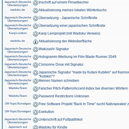
Japanisch-Deutsche
Inschrift auf einem Pinselbecher
Übersetzungen
wadoku.de
Aktualisierung meines lokalen Wörterbuchs
Japanisch-Deutsche
Übersetzung - Japanische Schriftrolle
Übersetzungen
Japanisch-Deutsche
Übersetzung einer japanischen Schriftrolle
Übersetzungen
Kanji-Lexikon
Kanji Lernprojekt (mit Wadoku Verweis)
wadoku.de
Aktualisierung der Weboberfläche
Japanisch-Deutsche
Wakizashi Signatur
Übersetzungen
Japanisch-Deutsche
Hologramm-Werbung im Film Blade Runner 2049
Übersetzungen
Japanisch-Deutsche
Cloisonne Dose mit Signatur
Übersetzungen
Japanisch-Deutsche
Japanische Signatur "made by Kutani Kubikin" auf Kanno
Übersetzungen
"Kubikin"?
Japanisch-Deutsche
Meinen Namen schreiben
Übersetzungen
WadokuTeam
Falscher Pitch-Pattern/Accent-Index bei diversen Wörtern
WadokuTeam
Password Restrictions Unknown
Off-Topic/Sonstiges
Free Software Projekt "Back In Time" sucht Nativspeaker
Off-Topic/Sonstiges
Exekution
Japanisch-Deutsche
Unterschrift auf Fußballtrikot
Übersetzungen
Japanisch auf
Wadoku für Kindle