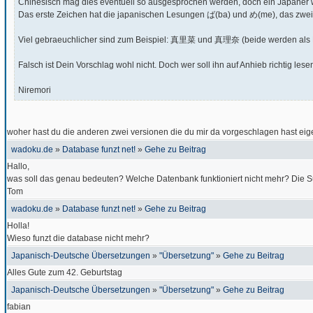
Chinesisch mag dies eventuell so ausgesprochen werden, doch ein Japaner w
Das erste Zeichen hat die japanischen Lesungen ば(ba) und め(me), das zwei
Viel gebraeuchlicher sind zum Beispiel: 真里菜 und 真理奈 (beide werden als
Falsch ist Dein Vorschlag wohl nicht. Doch wer soll ihn auf Anhieb richtig le
Niremori
woher hast du die anderen zwei versionen die du mir da vorgeschlagen hast eigent
wadoku.de
»
Database funzt net!
»
Gehe zu Beitrag
Hallo,
was soll das genau bedeuten? Welche Datenbank funktioniert nicht mehr? Die Suc
Tom
wadoku.de
»
Database funzt net!
»
Gehe zu Beitrag
Holla!
Wieso funzt die database nicht mehr?
Japanisch-Deutsche Übersetzungen
»
"Übersetzung"
»
Gehe zu Beitrag
Alles Gute zum 42. Geburtstag
Japanisch-Deutsche Übersetzungen
»
"Übersetzung"
»
Gehe zu Beitrag
fabian