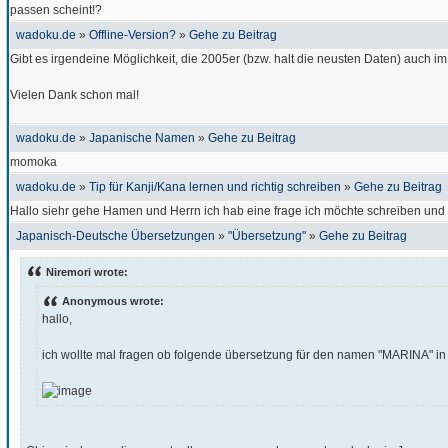
passen scheint!?
wadoku.de
»
Offline-Version?
»
Gehe zu Beitrag
Gibt es irgendeine Möglichkeit, die 2005er (bzw. halt die neusten Daten) auch
Vielen Dank schon mal!
wadoku.de
»
Japanische Namen
»
Gehe zu Beitrag
momoka
wadoku.de
»
Tip für Kanji/Kana lernen und richtig schreiben
»
Gehe zu Beitrag
Hallo siehr gehe Hamen und Herrn ich hab eine frage ich möchte schreiben und 
Japanisch-Deutsche Übersetzungen
»
"Übersetzung"
»
Gehe zu Beitrag
Niremori wrote:
Anonymous wrote:
hallo,
ich wollte mal fragen ob folgende übersetzung für den namen "MARINA" in 