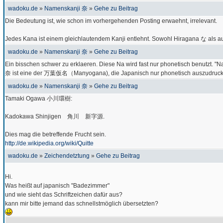
wadoku.de
»
Namenskanji 奈
»
Gehe zu Beitrag
Die Bedeutung ist, wie schon im vorhergehenden Posting erwaehnt, irrelevant.
Jedes Kana ist einem gleichlautendem Kanji entlehnt. Sowohl Hiragana な als
wadoku.de
»
Namenskanji 奈
»
Gehe zu Beitrag
Ein bisschen schwer zu erklaeren. Diese Na wird fast nur phonetisch benutzt. "
奈 ist eine der 万葉仮名（Manyogana), die Japanisch nur phonetisch auszudruck
wadoku.de
»
Namenskanji 奈
»
Gehe zu Beitrag
Tamaki Ogawa 小川環樹:
Kadokawa Shinjigen 角川 新字源.
Dies mag die betreffende Frucht sein.
http://de.wikipedia.org/wiki/Quitte
wadoku.de
»
Zeichendetztung
»
Gehe zu Beitrag
Hi.
Was heißt auf japanisch "Badezimmer"
und wie sieht das Schriftzeichen dafür aus?
kann mir bitte jemand das schnellstmöglich übersetzten?