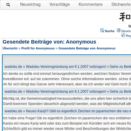
Neueintrag
Vorschläge
Kommentare
Stichworte
W
Suche
Neues
Reg
Gesendete Beiträge von: Anonymous
»
»
Übersicht
Profil für Anonymous
Gesendete Beiträge von Anonymous
wadoku.de
»
Wadoku-Vereinsgründung am 9.1.2007 vollzogen!
»
Gehe zu Beit
Ich denke es sollte erst einmal herausgestrichen werden, welchen Nutzen Vereins
Investitionen evt. auf sie zukommen. Ohne solche Informationen werden. sicher di
An für sich klingt das Ganze sehr interessant, aber da ich weder viel Geld noch 
wadoku.de
»
Wadoku-Vereinsgründung am 9.1.2007 vollzogen!
»
Gehe zu Beit
Wichtig ist, die Gemeinnuetzigkeit herauszustellen, die uns allen hier sicherlich b
Damit koennen Spenden steuerlich abgesetzt werden, was die Mitgleidschaft attr
wadoku.de
»
Neues Kanji!? Gibt es eigentlich Zeichen im japanischen die neu 
Ich habe eine Frage! Gib es eigentlich Zeichen im japanischen die neu entsteh
Kanjis ein neues Kanji wird oder das zum Beispiel ein Künstler sich ein neues K
Schließlich gibt es immer wieder neue Wörter und Beschreibungen der Wirklichkei