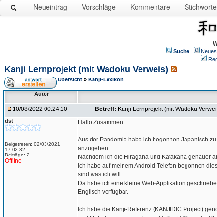
Neueintrag
Vorschläge
Kommentare
Stichworte
W
Suche
Neues
Reg
Kanji Lernprojekt (mit Wadoku Verweis)
Übersicht
»
Kanji-Lexikon
Autor
10/08/2022 00:24:10
Betreff:
Kanji Lernprojekt (mit Wadoku Verwei
dst
Hallo Zusammen,
Aus der Pandemie habe ich begonnen Japanisch zu ler
Beigetreten: 02/03/2021
anzugehen.
17:02:32
Beiträge: 2
Nachdem ich die Hiragana und Katakana genauer ange
Offline
Ich habe auf meinem Android-Telefon begonnen diese
sind was ich will.
Da habe ich eine kleine Web-Applikation geschrieben
Englisch verfügbar.
Ich habe die Kanji-Referenz (KANJIDIC Project) ge