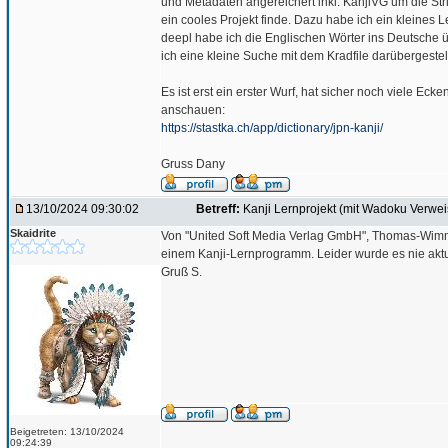
und Metadaten angereichert inkl. KanjiVG um die Str
ein cooles Projekt finde. Dazu habe ich ein kleines L
deepl habe ich die Englischen Wörter ins Deutsche 
ich eine kleine Suche mit dem Kradfile darübergestel
Es ist erst ein erster Wurf, hat sicher noch viele Eck
anschauen:
https://stastka.ch/app/dictionary/jpn-kanji/
Gruss Dany
13/10/2024 09:30:02
Betreff:
Kanji Lernprojekt (mit Wadoku Verwei
Skaidrite
Von "United Soft Media Verlag GmbH", Thomas-Wimm
einem Kanji-Lernprogramm. Leider wurde es nie aktua
Gruß S.
Beigetreten: 13/10/2024
09:24:39