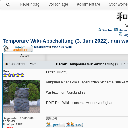
Neueintrag
Vorschläge
Kommentare
Stichworte
W
Suche
Neues
Reg
Temporäre Wiki-Abschaltung (3. Juni 2022), nun wi
Übersicht
»
Wadoku-Wiki
Autor
03/06/2022 11:47:31
Betreff:
Temporäre Wiki-Abschaltung (3. Juni 
Dan
Liebe Nutzer,
aufgrund einer aktiv ausgenutzten Sicherheitslücke 
Wir bitten um Verständnis.
EDIT: Das Wiki ist erstmal wieder verfügbar.
Beigetreten: 24/05/2006
無知の知
16:58:45
Beiträge: 1287