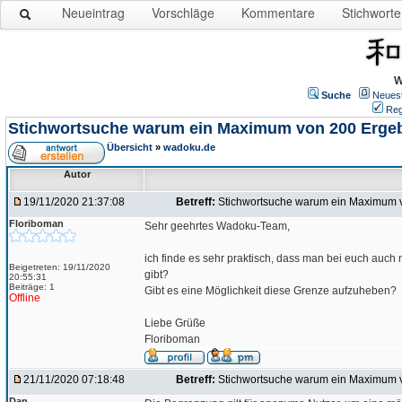
Neueintrag
Vorschläge
Kommentare
Stichworte
W
Suche
Neues
Reg
Stichwortsuche warum ein Maximum von 200 Erge
Übersicht
»
wadoku.de
Autor
19/11/2020 21:37:08
Betreff:
Stichwortsuche warum ein Maximum 
Floriboman
Sehr geehrtes Wadoku-Team,
ich finde es sehr praktisch, dass man bei euch auch
Beigetreten: 19/11/2020
gibt?
20:55:31
Beiträge: 1
Gibt es eine Möglichkeit diese Grenze aufzuheben?
Offline
Liebe Grüße
Floriboman
21/11/2020 07:18:48
Betreff:
Stichwortsuche warum ein Maximum 
Dan