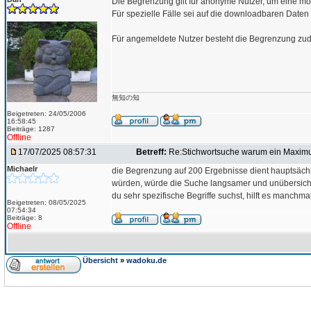
Die Begrenzung gilt für anonyme Nutzer, um eine mö
Für spezielle Fälle sei auf die downloadbaren Daten
Für angemeldete Nutzer besteht die Begrenzung zud
無知の知
Beigetreten: 24/05/2006
16:58:45
Beiträge: 1287
Offline
17/07/2025 08:57:31
Betreff:
Re:Stichwortsuche warum ein Maxim
Michaelr
die Begrenzung auf 200 Ergebnisse dient hauptsächli
würden, würde die Suche langsamer und unübersichtli
du sehr spezifische Begriffe suchst, hilft es manch
Beigetreten: 08/05/2025
07:54:34
Beiträge: 8
Offline
Übersicht
»
wadoku.de